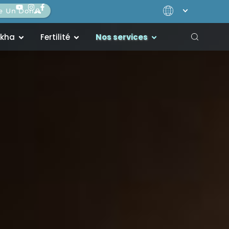
re Un Don
akha
Fertilité
Nos services