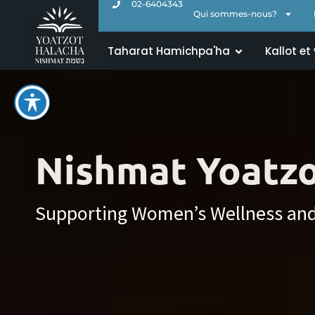
02-6404343
Qui sommes-nous?
Taharat Hamichpa'ha
Kallot et
Nishmat Yoatzo
Supporting Women’s Wellness an