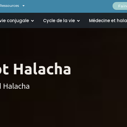
Ressources
Fai
 vie conjugale
Cycle de la vie
Médecine et hal
t Halacha
d Halacha