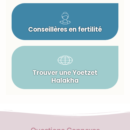
Conseillères en fertilité
Trouver une Yoetzet
Halakha