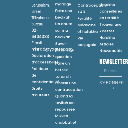
mariage
Halakha
Contraception
Jerusalem,
Faire une
conseillères
Israel
+40
bedikah
en fertilité
Téléphones
Fertilité
Un doute
bureau
Trouver une
Médecine
02-
sur ma
Yoetzet
et halakha
6404333
bedikah
Halakha
Vie
E-mail
Savoir
Articles
conjugale
misrad@yoatzot.org
poser une
Nouveautés
Déclaration
question
NEWSLETTE
d’accessibilité
Faire un
Politique
hefsek
de
taharah
confidentialité
Choisir une
S'ABONNER
⟶
Droits
contraception
d’auteurs
Quand la
tevilah est
repoussée
Mikveh
chabbat et