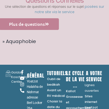
Questions Connexes
posées sur
Une sélection de questions et réponses sur le sujet
notre site via le service
Plus de questions
» Aquaphobie
TUTORIELS
LE CYCLE
A VOTRE
Golda
GÉNÉRAL
Koschitzky
DE LA VIE
SERVICE
Oubli de
Center
Yoatzot
...
bedikah
Lignes
Halakha de
Avant un
ouvertes
Kallot
Nishmat
RV médical
Sites
Grossesse
adresse
Choisir la
internet
et
Berl Locker
date du
Yoatzot
accouchement
26a