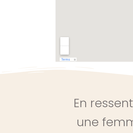
En ressen
une femm