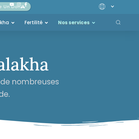
re Un Don
akha
Fertilité
Nos services
alakha
s de nombreuses
de.