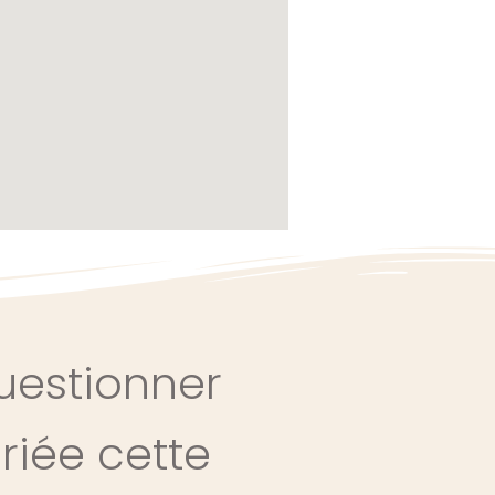
uestionner
iée cette