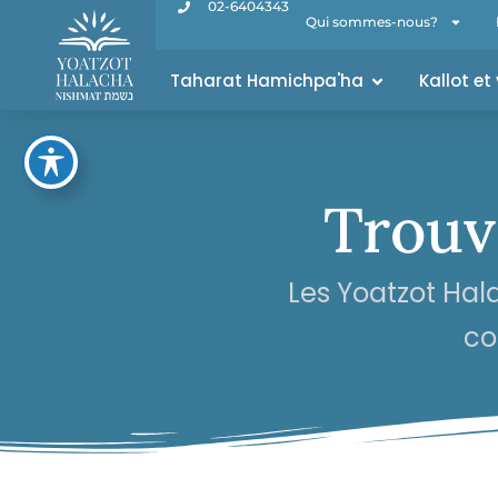
02-6404343
Qui sommes-nous?
Taharat Hamichpa'ha
Kallot et
Trouv
Les Yoatzot Ha
co