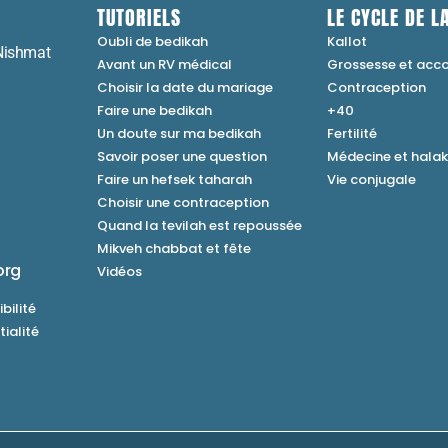
TUTORIELS
LE CYCLE DE LA
Oubli de bedikah
Kallot
Nishmat
Avant un RV médical
Grossesse et ac
Choisir la date du mariage
Contraception
Faire une bedikah
+40
Un doute sur ma bedikah
Fertilité
Savoir poser une question
Médecine et hala
Faire un hefsek taharah
Vie conjugale
Choisir une contraception
Quand la tevilah est repoussée
Mikveh chabbat et fête
org
Vidéos
bilité
tialité