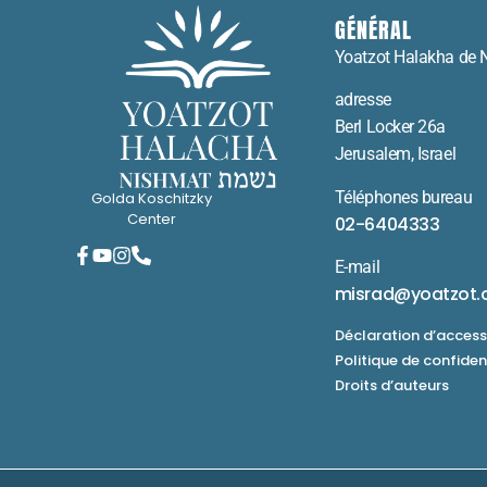
GÉNÉRAL
Yoatzot Halakha de 
adresse
Berl Locker 26a
Jerusalem, Israel
Téléphones bureau
Golda Koschitzky
Center
02-6404333
E-mail
misrad@yoatzot.
Déclaration d’accessi
Politique de confiden
Droits d’auteurs