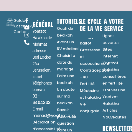
TUTORIELS
LE CYCLE
A VOTRE
Golda
GÉNÉRAL
Koschitzky
DE LA VIE
SERVICE
Oubli de
Center
Yoatzot
...
bedikah
Lignes
Halakha de
Avant un
ouvertes
Kallot
Nishmat
RV médical
Sites
Grossesse
adresse
Choisir la
internet
et
Berl Locker
date du
Yoatzot
accouchement
26a
mariage
Halakha
Contraception
Jerusalem,
Faire une
conseillères
Israel
+40
bedikah
en fertilité
Téléphones
Fertilité
Un doute
bureau
Trouver une
Médecine
02-
sur ma
Yoetzet
et halakha
6404333
bedikah
Halakha
Vie
E-mail
Savoir
Articles
conjugale
misrad@yoatzot.org
poser une
Nouveautés
Déclaration
question
NEWSLETTE
d’accessibilité
Faire un