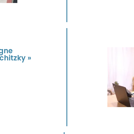
igne
chitzky »