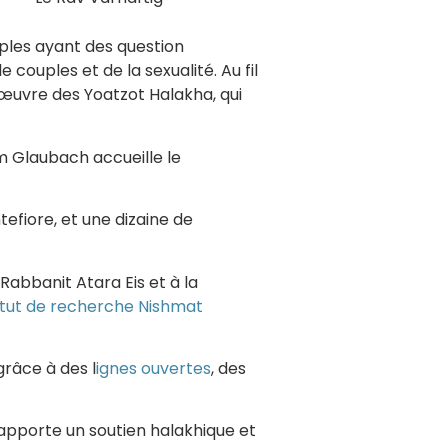
ples ayant des question
 le couples et de la sexualité. Au fil
’œuvre des Yoatzot Halakha, qui
m Glaubach accueille le
efiore, et une dizaine de
abbanit Atara Eis et à la
itut de recherche Nishmat
grâce à des l
ignes ouvertes
, des
apporte un soutien halakhique et