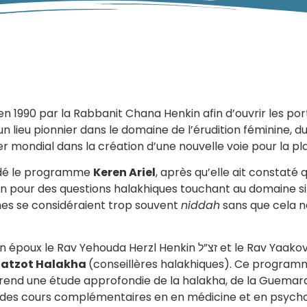
 1990 par la Rabbanit Chana Henkin afin d’ouvrir les port
 lieu pionnier dans le domaine de l’érudition féminine, du
der mondial dans la création d’une nouvelle voie pour la pl
ondé le programme
Keren Ariel
, après qu’elle ait consta
in pour des questions halakhiques touchant au domaine si 
es se considéraient trop souvent
niddah
sans que cela n
a Herzl Henkin זצ”ל et le Rav Yaakov Warhaftig (יבדל״א) le
atzot Halakha
(conseillères halakhiques). Ce program
rend une étude approfondie de la halakha, de la Guemara
es cours complémentaires en en médicine et en psycholog