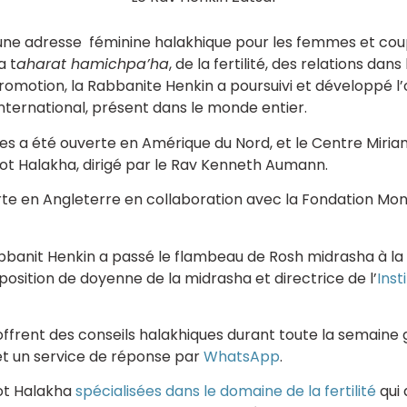
une adresse féminine halakhique pour les femmes et cou
a t
aharat hamichpa’ha
, de la fertilité, des relations dans
romotion, la Rabbanite Henkin a poursuivi et développé l
international, présent dans le monde entier.
es a été ouverte en Amérique du Nord, et le Centre Miria
 Halakha, dirigé par le Rav Kenneth Aumann.
te en Angleterre en collaboration avec la Fondation Mont
banit Henkin a passé le flambeau de Rosh midrasha à la R
 position de doyenne de la midrasha et directrice de l’
Inst
ffrent des conseils halakhiques durant toute la semaine 
 et un service de réponse par
WhatsApp
.
zot Halakha
spécialisées dans le domaine de la fertilité
qui 