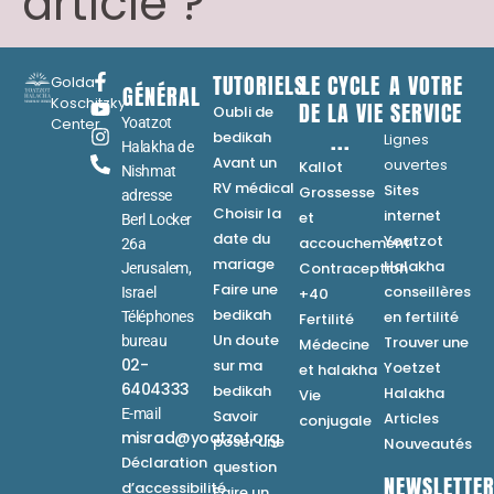
article ?
TUTORIELS
LE CYCLE
A VOTRE
Golda
GÉNÉRAL
Koschitzky
DE LA VIE
SERVICE
Oubli de
Center
Yoatzot
...
bedikah
Lignes
Halakha de
Avant un
ouvertes
Kallot
Nishmat
RV médical
Sites
Grossesse
adresse
Choisir la
internet
et
Berl Locker
date du
Yoatzot
accouchement
26a
mariage
Halakha
Contraception
Jerusalem,
Faire une
conseillères
Israel
+40
bedikah
en fertilité
Téléphones
Fertilité
Un doute
bureau
Trouver une
Médecine
02-
sur ma
Yoetzet
et halakha
6404333
bedikah
Halakha
Vie
E-mail
Savoir
Articles
conjugale
misrad@yoatzot.org
poser une
Nouveautés
Déclaration
question
NEWSLETTE
d’accessibilité
Faire un