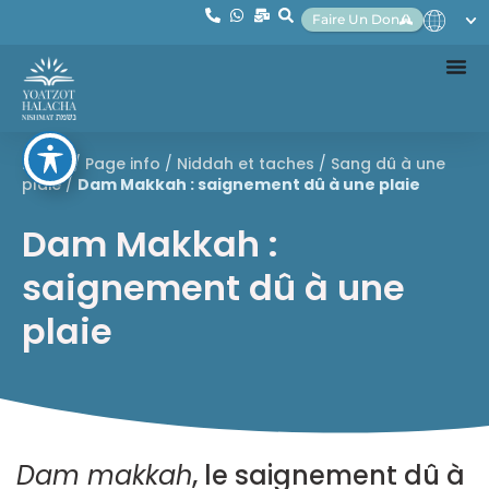
Faire Un Don
Home
/
Page info
/
Niddah et taches
/
Sang dû à une
plaie
/
Dam Makkah : saignement dû à une plaie
Dam Makkah :
saignement dû à une
plaie
Dam makkah
, le saignement dû à