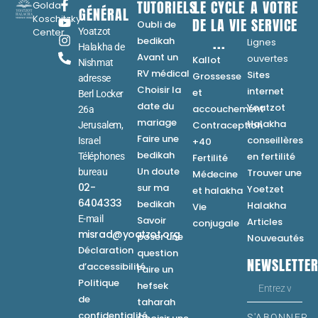
TUTORIELS
LE CYCLE
A VOTRE
Golda
GÉNÉRAL
Koschitzky
DE LA VIE
SERVICE
Oubli de
Center
Yoatzot
...
bedikah
Lignes
Halakha de
Avant un
ouvertes
Kallot
Nishmat
RV médical
Sites
Grossesse
adresse
Choisir la
internet
et
Berl Locker
date du
Yoatzot
accouchement
26a
mariage
Halakha
Contraception
Jerusalem,
Faire une
conseillères
Israel
+40
bedikah
en fertilité
Téléphones
Fertilité
Un doute
bureau
Trouver une
Médecine
02-
sur ma
Yoetzet
et halakha
6404333
bedikah
Halakha
Vie
E-mail
Savoir
Articles
conjugale
misrad@yoatzot.org
poser une
Nouveautés
Déclaration
question
NEWSLETTE
d’accessibilité
Faire un
Politique
hefsek
de
taharah
confidentialité
S'ABONNER