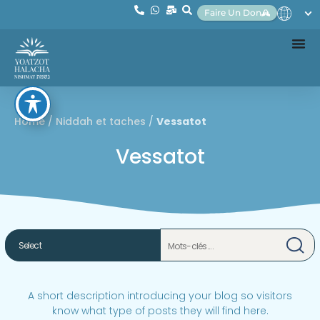
Faire Un Don
Home
/
Niddah et taches
/
Vessatot
Vessatot
A short description introducing your blog so visitors
know what type of posts they will find here.