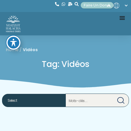
Faire Un Don
Home
/
Vidéos
Tag: Vidéos