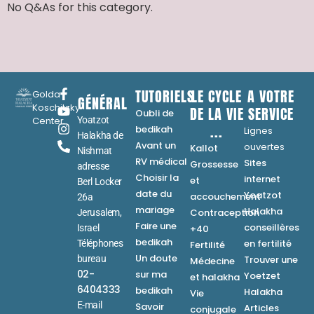
No Q&As for this category.
TUTORIELS
LE CYCLE
A VOTRE
Golda
GÉNÉRAL
Koschitzky
DE LA VIE
SERVICE
Oubli de
Center
Yoatzot
...
bedikah
Lignes
Halakha de
Avant un
ouvertes
Kallot
Nishmat
RV médical
Sites
Grossesse
adresse
Choisir la
internet
et
Berl Locker
date du
Yoatzot
accouchement
26a
mariage
Halakha
Contraception
Jerusalem,
Faire une
conseillères
Israel
+40
bedikah
en fertilité
Téléphones
Fertilité
Un doute
bureau
Trouver une
Médecine
02-
sur ma
Yoetzet
et halakha
6404333
bedikah
Halakha
Vie
E-mail
Savoir
Articles
conjugale