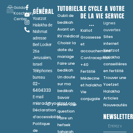
TUTORIELS
LE CYCLE
A VOTRE
Golda
GÉNÉRAL
Koschitzky
DE LA VIE
SERVICE
Oubli de
Center
Yoatzot
...
bedikah
Lignes
Halakha de
Avant un
ouvertes
Kallot
Nishmat
RV médical
Sites
Grossesse
adresse
Choisir la
internet
et
Berl Locker
date du
Yoatzot
accouchement
26a
mariage
Halakha
Contraception
Jerusalem,
Faire une
conseillères
Israel
+40
bedikah
en fertilité
Téléphones
Fertilité
Un doute
bureau
Trouver une
Médecine
02-
sur ma
Yoetzet
et halakha
6404333
bedikah
Halakha
Vie
E-mail
Savoir
Articles
conjugale
misrad@yoatzot.org
poser une
Nouveautés
Déclaration
question
NEWSLETTE
d’accessibilité
Faire un
Politique
hefsek
de
taharah