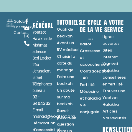
TUTORIELS
LE CYCLE
A VOTRE
Golda
GÉNÉRAL
Koschitzky
DE LA VIE
SERVICE
Oubli de
Center
Yoatzot
...
bedikah
Lignes
Halakha de
Avant un
ouvertes
Kallot
Nishmat
RV médical
Sites
Grossesse
adresse
Choisir la
internet
et
Berl Locker
date du
Yoatzot
accouchement
26a
mariage
Halakha
Contraception
Jerusalem,
Faire une
conseillères
Israel
+40
bedikah
en fertilité
Téléphones
Fertilité
Un doute
bureau
Trouver une
Médecine
02-
sur ma
Yoetzet
et halakha
6404333
bedikah
Halakha
Vie
E-mail
Savoir
Articles
conjugale
misrad@yoatzot.org
poser une
Nouveautés
Déclaration
question
NEWSLETTE
d’accessibilité
Faire un