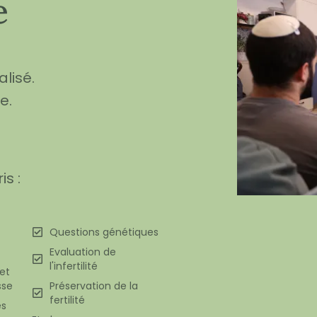
e
lisé.
e.
s :
Questions génétiques
Evaluation de
l'infertilité
et
sse
Préservation de la
fertilité
es