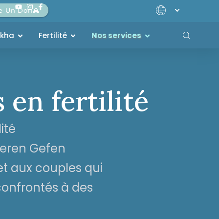
re Un Don
akha
Fertilité
Nos services
en fertilité
ité
Keren Gefen
t aux couples qui
confrontés à des