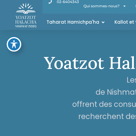
02-6404343
Qui sommes-nous?
Taharat Hamichpa'ha
Kallot et
Yoatzot Hal
Le
de Nishmat
offrent des cons
recherchent des