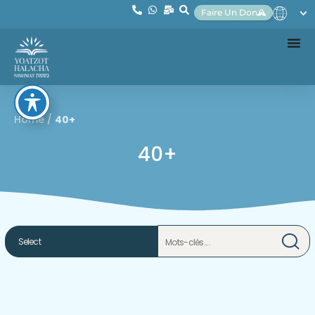
Faire Un Don
Home
/
40+
40+