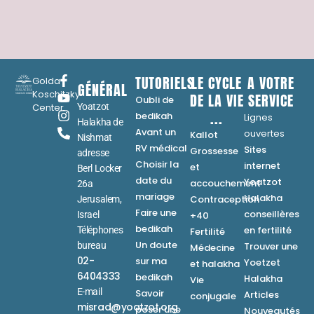
TUTORIELS
LE CYCLE
A VOTRE
Golda
GÉNÉRAL
Koschitzky
DE LA VIE
SERVICE
Oubli de
Center
Yoatzot
...
bedikah
Lignes
Halakha de
Avant un
ouvertes
Kallot
Nishmat
RV médical
Sites
Grossesse
adresse
Choisir la
internet
et
Berl Locker
date du
Yoatzot
accouchement
26a
mariage
Halakha
Contraception
Jerusalem,
Faire une
conseillères
Israel
+40
bedikah
en fertilité
Téléphones
Fertilité
Un doute
bureau
Trouver une
Médecine
02-
sur ma
Yoetzet
et halakha
6404333
bedikah
Halakha
Vie
E-mail
Savoir
Articles
conjugale
misrad@yoatzot.org
poser une
Nouveautés