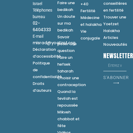
Faire une
conseillères
Israel
+40
bedikah
en fertilité
Téléphones
Fertilité
Un doute
bureau
Trouver une
Médecine
02-
sur ma
Yoetzet
et halakha
6404333
bedikah
Halakha
Vie
E-mail
Savoir
Articles
conjugale
misrad@yoatzot.org
poser une
Nouveautés
Déclaration
question
NEWSLETTE
d’accessibilité
Faire un
Politique
hefsek
de
taharah
confidentialité
Choisir une
S'ABONNER
⟶
Droits
contraception
d’auteurs
Quand la
tevilah est
repoussée
Mikveh
chabbat et
fête
Vidéos