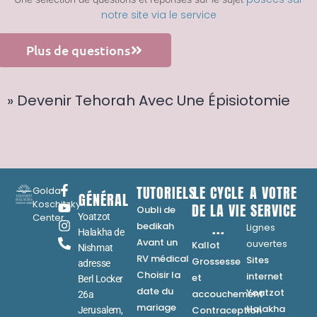
notre site via le service
Plus de questions
» Devenir Tehorah Avec Une Épisiotomie
TUTORIELS
LE CYCLE
A VOTRE
Golda
GÉNÉRAL
Koschitzky
DE LA VIE
SERVICE
Oubli de
Center
Yoatzot
...
bedikah
Lignes
Halakha de
Avant un
ouvertes
Kallot
Nishmat
RV médical
Sites
Grossesse
adresse
Choisir la
internet
et
Berl Locker
date du
Yoatzot
accouchement
26a
mariage
Halakha
Contraception
Jerusalem,