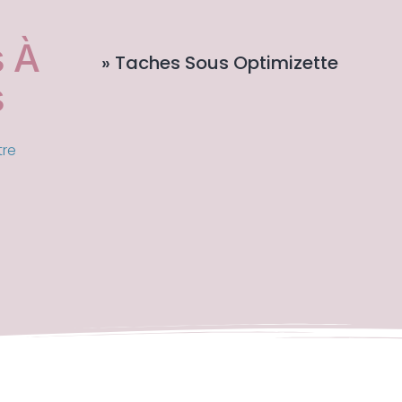
 À
» Taches Sous Optimizette
s
tre