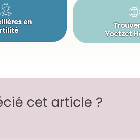
illères en
Trouver
rtilité
Yoetzet 
ié cet article ?