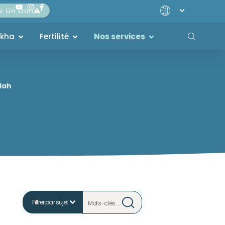
re Un Don
akha
Fertilité
Nos services
dah