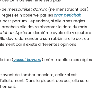
ces 24 mois elle ne le sera plus.
e de
messouléket damim
(ne menstruant pas).
s règles et n’observe pas les
onot perichah
t post partum.Cependant, si elle a ses règles
s prochain elle devra observer la date du mois
erichah
. Après un deuxième cycle elle y ajoutera
 Elle devra demander à son rabbin si elle doit ou
lement car il existe différentes opinions
e fixe (
vesset kavoua
) même si elle a ses règles
a
avant de tomber enceinte, celle-ci est
’allaitement. Dans la plupart des cas, elle sera
uchement.