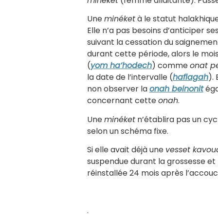
minéket
(femme allaitante). Passé 
Une
minéket
à le statut halakhiqu
Elle n’a pas besoins d’anticiper se
suivant la cessation du saignemen
durant cette période, alors le moi
(
yom ha’hodech
) comme
onat p
la date de l’intervalle (
haflagah
).
non observer la
onah beinonit
éga
concernant cette
onah
.
Une
minéket
n’établira pas un cycl
selon un schéma fixe.
Si elle avait déjà une
vesset kavou
suspendue durant la grossesse et l
réinstallée 24 mois après l’acco
.