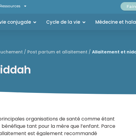
Ressources
Fai
 vie conjugale
Cycle de la vie
Médecine et hal
ouchement
/
Post partum et allaitement
/
Allaitement et nid
niddah
 principales organisations de santé comme étant
est bénéfique tant pour la mère que l’enfant. Parce
, l’allaitement est également recommandé