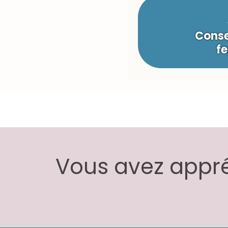
Conse
fe
Vous avez appréc