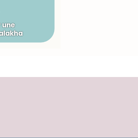
 une
Halakha