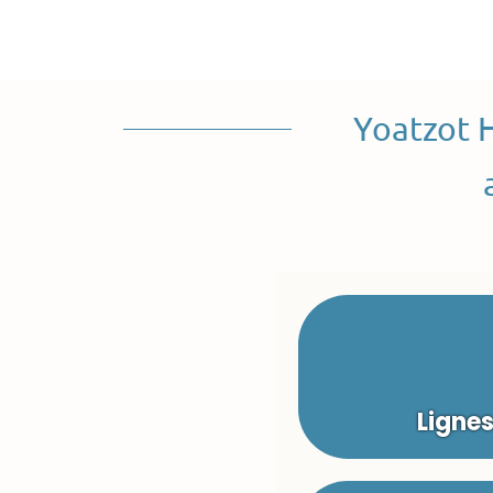
Yoatzot 
Ligne