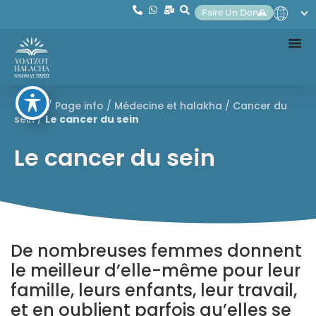
Faire Un Don
Home
/
Page info
/
Médecine et halakha
/
Cancer du
sein
/
Le cancer du sein
Le cancer du sein
De nombreuses femmes donnent
le meilleur d’elle-même pour leur
famille, leurs enfants, leur travail,
et en oublient parfois qu’elles se