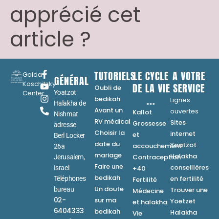
apprécié cet
article ?
TUTORIELS
LE CYCLE
A VOTRE
Golda
GÉNÉRAL
Koschitzky
DE LA VIE
SERVICE
Oubli de
Center
Yoatzot
...
bedikah
Lignes
Halakha de
Avant un
ouvertes
Kallot
Nishmat
RV médical
Sites
Grossesse
adresse
Choisir la
internet
et
Berl Locker
date du
Yoatzot
accouchement
26a
mariage
Halakha
Contraception
Jerusalem,
Faire une
conseillères
Israel
+40
bedikah
en fertilité
Téléphones
Fertilité
Un doute
bureau
Trouver une
Médecine
02-
sur ma
Yoetzet
et halakha
6404333
bedikah
Halakha
Vie