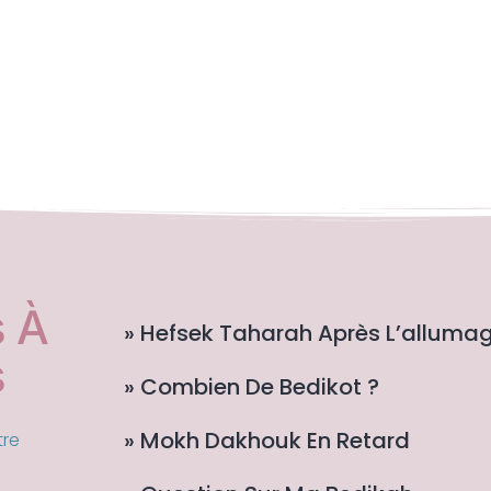
 À
» Hefsek Taharah Après L’alluma
s
» Combien De Bedikot ?
» Mokh Dakhouk En Retard
tre