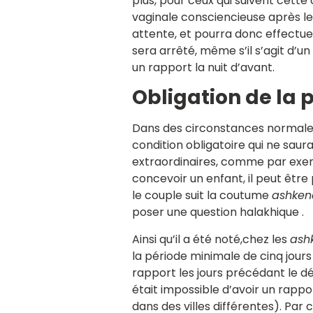
plus, pour ceux qui suivent cett
vaginale consciencieuse après l
attente, et pourra donc effectue
sera arrêté, même s’il s’agit d’u
un rapport la nuit d’avant.
Obligation de la 
Dans des circonstances normales
condition obligatoire qui ne saur
extraordinaires, comme par exem
concevoir un enfant, il peut êtr
le couple suit la coutume
ashken
poser une question halakhique .
Ainsi qu’il a été noté,chez les
ash
la période minimale de cinq jour
rapport les jours précédant le d
était impossible d’avoir un rappo
dans des villes différentes). Par co