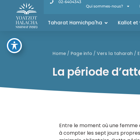
02-6404343
Qui sommes-nous?
Taharat Hamichpa'ha
Kallot et
Home
/
Page info
/
Vers la taharah
/
E
La période d’at
Entre le moment où une femme 
à compter les sept jours propres