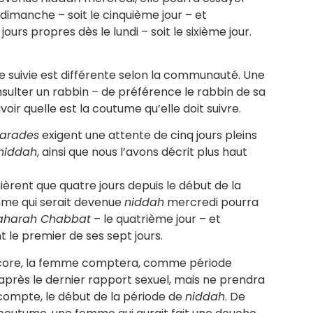
 dimanche – soit le cinquième jour – et
s propres dès le lundi – soit le sixième jour.
e suivie est différente selon la communauté. Une
ulter un rabbin – de préférence le rabbin de sa
r quelle est la coutume qu’elle doit suivre.
farades
exigent une attente de cinq jours pleins
niddah
, ainsi que nous l’avons décrit plus haut
rent que quatre jours depuis le début de la
emme qui serait devenue
niddah
mercredi pourra
taharah Chabbat
– le quatrième jour – et
e premier de ses sept jours.
core, la femme comptera, comme période
 après le dernier rapport sexuel, mais ne prendra
ompte, le début de la période de
niddah
. De