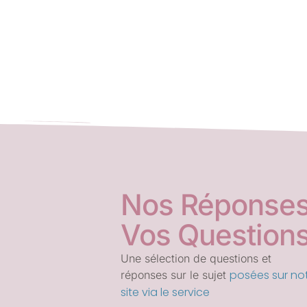
Nos Réponses
Vos Question
Une sélection de questions et
posées sur no
réponses sur le sujet
site via le service