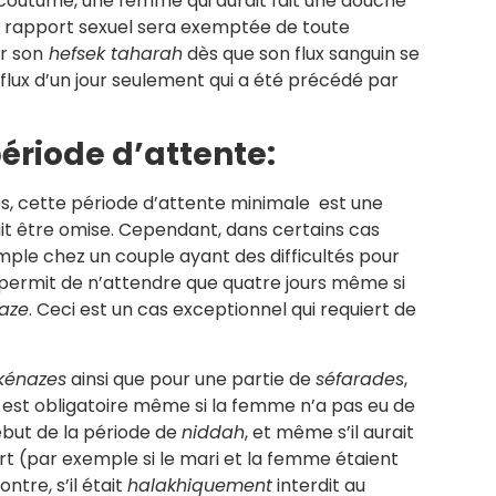
e coutume, une femme qui aurait fait une douche
e rapport sexuel sera exemptée de toute
r son
hefsek taharah
dès que son flux sanguin se
n flux d’un jour seulement qui a été précédé par
période d’attente:
, cette période d’attente minimale est une
ait être omise. Cependant, dans certains cas
ple chez un couple ayant des difficultés pour
e permit de n’attendre que quatre jours même si
aze
. Ceci est un cas exceptionnel qui requiert de
kénazes
ainsi que pour une partie de
séfarades
,
s est obligatoire même si la femme n’a pas eu de
ébut de la période de
niddah
, et même s’il aurait
rt (par exemple si le mari et la femme étaient
ntre, s’il était
halakhiquement
interdit au