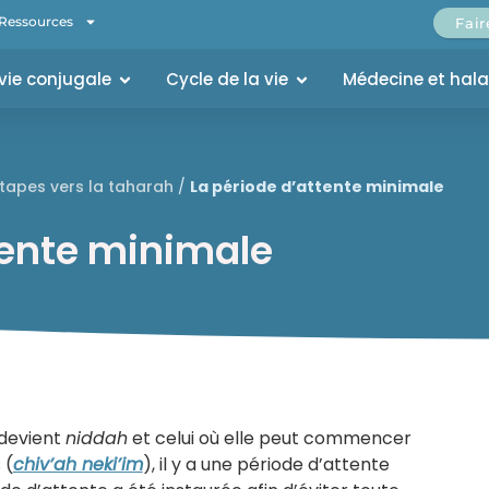
Ressources
Fai
 vie conjugale
Cycle de la vie
Médecine et hal
tapes vers la taharah
/
La période d’attente minimale
tente minimale
devient
niddah
et celui où elle peut commencer
 (
chiv’ah neki’im
), il y a une période d’attente