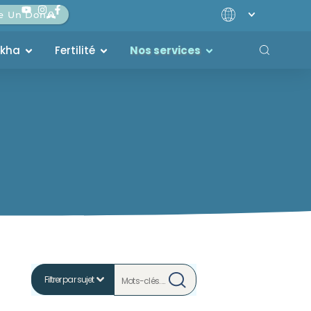
re Un Don
akha
Fertilité
Nos services