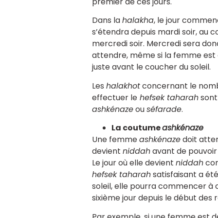
premier de ces jours.
Dans la
halakha
, le jour commenc
s’étendra depuis mardi soir, au co
mercredi soir. Mercredi sera do
attendre, même si la femme es
juste avant le coucher du soleil.
Les
halakhot
concernant le nombr
effectuer le
hefsek taharah
sont
ashkénaze
ou
séfarade
.
La coutume
ashkénaze
Une femme
ashkénaze
doit atte
devient
niddah
avant de pouvoir
Le jour où elle devient
niddah
com
hefsek taharah
satisfaisant a ét
soleil, elle pourra commencer à 
sixième jour depuis le début des r
Par exemple, si une femme est 