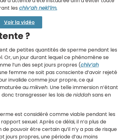
de d’attente a été instaurée afin d’éviter toute
rant les
chiv’ah neki’im.
Voir la vidéo
tente ?
nt de petites quantités de sperme pendant les
el. Or, un jour durant lequel ce phénomène se
me l’un des sept jours propres (
chiv’ah
qu’une femme ne soit pas consciente d’avoir rejeté
our invalide comme jour propre, ce qui
rématurée au
mikveh
. Une telle immersion n’étant
 donc transgresser les lois de
niddah
sans en
sperme est considéré comme viable pendant les
apport sexuel. Après ce délai, il n’a plus de
fin de pouvoir être certain qu’il n’y a pas de risque
pt jours propres, une période d’au moins