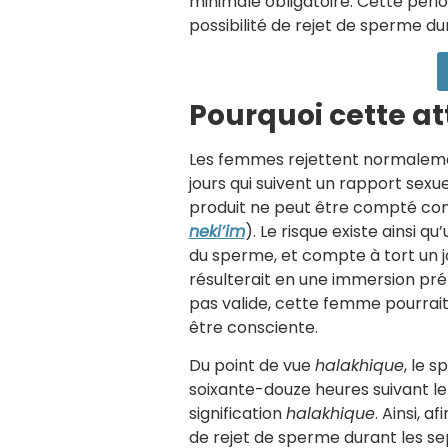
minimale obligatoire. Cette pério
possibilité de rejet de sperme du
Pourquoi cette at
Les femmes rejettent normaleme
jours qui suivent un rapport sexu
produit ne peut être compté com
neki’im
). Le risque existe ainsi 
du sperme, et compte à tort un j
résulterait en une immersion p
pas valide, cette femme pourrait
être consciente.
Du point de vue
halakhique
, le 
soixante-douze heures suivant le r
signification
halakhique
. Ainsi, a
de rejet de sperme durant les se