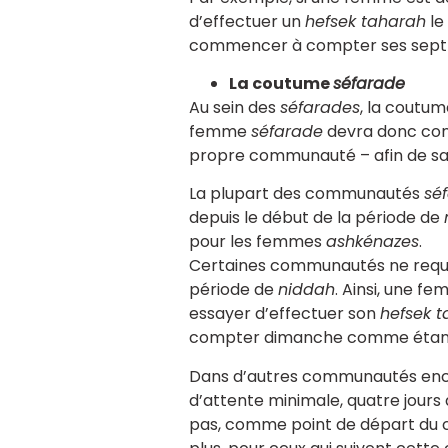
d’effectuer un
hefsek taharah
le
commencer à compter ses sept jour
La coutume
séfarade
Au sein des
séfarades
, la coutum
femme
séfarade
devra donc cons
propre communauté – afin de savoi
La plupart des communautés
sé
depuis le début de la période de
pour les femmes
ashkénazes
.
Certaines communautés ne requiè
période de
niddah
. Ainsi, une f
essayer d’effectuer son
hefsek 
compter dimanche comme étant l
Dans d’autres communautés en
d’attente minimale, quatre jours
pas, comme point de départ du c