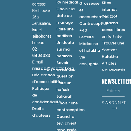
RV médical
Sites
Grossesse
adresse
Choisir la
internet
et
Berl Locker
date du
Yoatzot
accouchement
26a
mariage
Halakha
Contraception
Jerusalem,
Faire une
conseillères
Israel
+40
bedikah
en fertilité
Téléphones
Fertilité
Un doute
bureau
Trouver une
Médecine
02-
sur ma
Yoetzet
et halakha
6404333
bedikah
Halakha
Vie
E-mail
Savoir
Articles
conjugale
misrad@yoatzot.org
poser une
Nouveautés
Déclaration
question
NEWSLETTE
d’accessibilité
Faire un
Politique
hefsek
de
taharah
confidentialité
Choisir une
S'ABONNER
⟶
Droits
contraception
d’auteurs
Quand la
tevilah est
repoussée