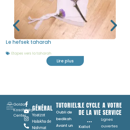
Le hefsek taharah
Etapes vers la taharah
Lire plus
TUTORIELS
LE CYCLE
A VOTRE
Golda
GÉNÉRAL
Koschitzky
DE LA VIE
SERVICE
Oubli de
Center
Yoatzot
...
bedikah
Lignes
Halakha de
Avant un
ouvertes
Kallot
Nishmat