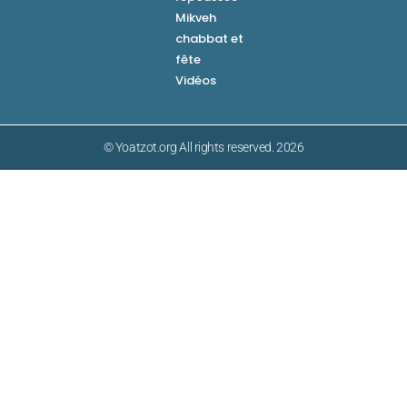
Mikveh
chabbat et
fête
Vidéos
© Yoatzot.org All rights reserved. 2026