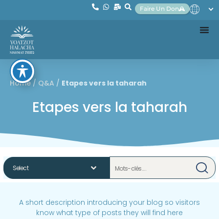
Faire Un Don
Home
/
Q&A
/
Etapes vers la taharah
Etapes vers la taharah
A short description introducing your blog so visitors
know what type of posts they will find here