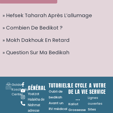
» Hefsek Taharah Après L’allumage
» Combien De Bedikot ?
» Mokh Dakhouk En Retard
» Question Sur Ma Bedikah
TUTORIELS
LE CYCLE
A VOTRE
Golda
GÉNÉRAL
Koschitzky
DE LA VIE
SERVICE
Oubli de
Center
Yoatzot
...
bedikah
Lignes
Halakha de
Avant un
ouvertes
Kallot
Nishmat
RV médical
Sites
Grossesse
adresse