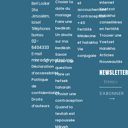
Choisir la
internet
et
Berl Locker
date du
Yoatzot
accouchement
26a
mariage
Halakha
Contraception
Jerusalem,
Faire une
conseillères
Israel
+40
bedikah
en fertilité
Téléphones
Fertilité
Un doute
bureau
Trouver une
Médecine
02-
sur ma
Yoetzet
et halakha
6404333
bedikah
Halakha
Vie
E-mail
Savoir
Articles
conjugale
misrad@yoatzot.org
poser une
Nouveautés
Déclaration
question
NEWSLETTE
d’accessibilité
Faire un
Politique
hefsek
de
taharah
confidentialité
Choisir une
S'ABONNER
⟶
Droits
contraception
d’auteurs
Quand la
tevilah est
repoussée
Mikveh