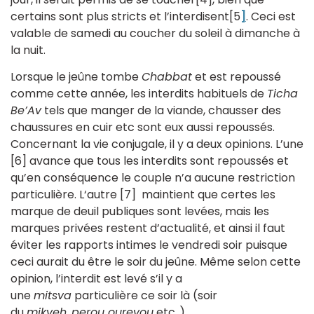
certains sont plus stricts et l’interdisent[5
]
. Ceci est
valable de samedi au coucher du soleil à dimanche à
la nuit.
Lorsque le jeûne tombe
Chabbat
et est repoussé
comme cette année, les interdits habituels de
Ticha
Be’Av
tels que manger de la viande, chausser des
chaussures en cuir etc sont eux aussi repoussés.
Concernant la vie conjugale, il y a deux opinions. L’une
[6] avance que tous les interdits sont repoussés et
qu’en conséquence le couple n’a aucune restriction
particulière. L‘autre [7] maintient que certes les
marque de deuil publiques sont levées, mais les
marques privées restent d’actualité, et ainsi il faut
éviter les rapports intimes le vendredi soir puisque
ceci aurait du être le soir du jeûne. Même selon cette
opinion, l’interdit est levé s’il y a
une
mitsva
particulière ce soir là (soir
du
mikveh
,
perou ourevou
etc..)