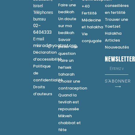
Faire une
conseillères
Israel
+40
bedikah
en fertilité
Téléphones
Fertilité
Un doute
bureau
Trouver une
Médecine
02-
sur ma
Yoetzet
et halakha
6404333
bedikah
Halakha
Vie
E-mail
Savoir
Articles
conjugale
misrad@yoatzot.org
poser une
Nouveautés
Déclaration
question
NEWSLETTE
d’accessibilité
Faire un
Politique
hefsek
de
taharah
confidentialité
Choisir une
S'ABONNER
⟶
Droits
contraception
d’auteurs
Quand la
tevilah est
repoussée
Mikveh
chabbat et
fête