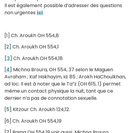
Il est également possible d’adresser des questions
non urgentes
ici
.
[1] Ch. Aroukh OH 554,8
[2
]
Ch. Aroukh OH 554,1
[3]
Ch. Aroukh OH 554,18
[
4]
Michna Broura, OH 554, 37 selon le Maguen
Avraham ; Kaf Hakhayim, id. 85 ; Arokh HaChoulkhan,
ad loc. Il est à noter que le Ta”z (OH 615, 1) permet
même un contact physique la nuit, tant que ce
dernier n’a pas de connotation sexuelle.
[5
]
Kitzour Ch. Aroukh 124,12.
[6] Ch. Aroukh OH 554,19
[7] Rama OH 554,19 voir aussi Michna Broura