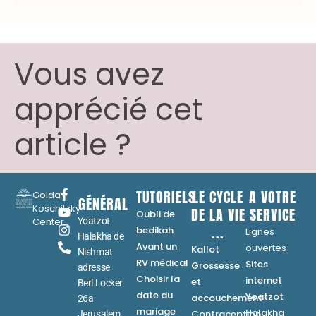
Vous avez
apprécié cet
article ?
TUTORIELS
LE CYCLE
A VOTRE
Golda
GÉNÉRAL
Koschitzky
DE LA VIE
SERVICE
Oubli de
Center
Yoatzot
...
bedikah
Lignes
Halakha de
Avant un
ouvertes
Kallot
Nishmat
RV médical
Sites
Grossesse
adresse
Choisir la
internet
et
Berl Locker
date du
Yoatzot
accouchement
26a
mariage
Halakha
Contraception
Jerusalem,