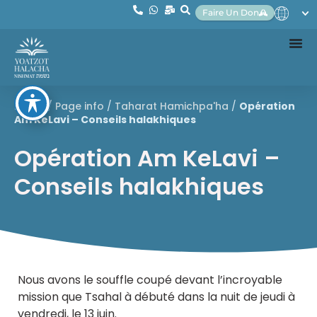
Faire Un Don
Home
/
Page info
/
Taharat Hamichpa'ha
/
Opération
Am KeLavi – Conseils halakhiques
Opération Am KeLavi –
Conseils halakhiques
Nous avons le souffle coupé devant l’incroyable
mission que Tsahal à débuté dans la nuit de jeudi à
vendredi, le 13 juin.