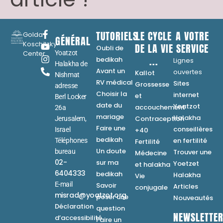
TUTORIELS
LE CYCLE
A VOTRE
Golda
GÉNÉRAL
Koschitzky
DE LA VIE
SERVICE
Oubli de
Center
Yoatzot
...
bedikah
Lignes
Halakha de
Avant un
ouvertes
Kallot
Nishmat
RV médical
Sites
Grossesse
adresse
Choisir la
internet
et
Berl Locker
date du
Yoatzot
accouchement
26a
mariage
Halakha
Contraception
Jerusalem,
Faire une
conseillères
Israel
+40
bedikah
en fertilité
Téléphones
Fertilité
Un doute
bureau
Trouver une
Médecine
02-
sur ma
Yoetzet
et halakha
6404333
bedikah
Halakha
Vie
E-mail
Savoir
Articles
conjugale
misrad@yoatzot.org
poser une
Nouveautés
Déclaration
question
NEWSLETTE
d’accessibilité
Faire un