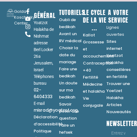
TUTORIELS
LE CYCLE
A VOTRE
Golda
GÉNÉRAL
Koschitzky
DE LA VIE
SERVICE
Oubli de
Center
Yoatzot
...
bedikah
Lignes
Halakha de
Avant un
ouvertes
Kallot
Nishmat
RV médical
Sites
Grossesse
adresse
Choisir la
internet
et
Berl Locker
date du
Yoatzot
accouchement
26a
mariage
Halakha
Contraception
Jerusalem,
Faire une
conseillères
Israel
+40
bedikah
en fertilité
Téléphones
Fertilité
Un doute
bureau
Trouver une
Médecine
02-
sur ma
Yoetzet
et halakha
6404333
bedikah
Halakha
Vie
E-mail
Savoir
Articles
conjugale
misrad@yoatzot.org
poser une
Nouveautés
Déclaration
question
NEWSLETTE
d’accessibilité
Faire un
Politique
hefsek