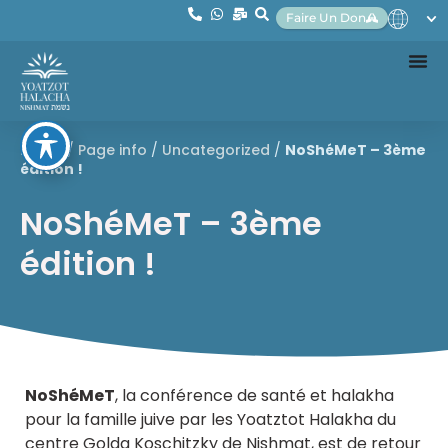
Faire Un Don
Home
/
Page info
/
Uncategorized
/
NoShéMeT – 3ème
édition !
NoShéMeT – 3ème
édition !
NoShéMeT
, la conférence de santé et halakha
pour la famille juive par les Yoatztot Halakha du
centre Golda Koschitzky de Nishmat, est de retour