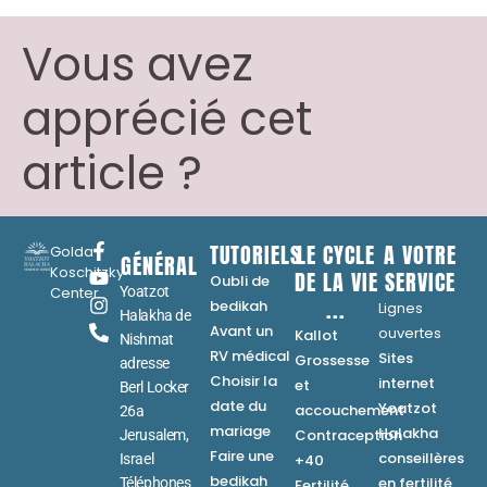
Vous avez
apprécié cet
article ?
TUTORIELS
LE CYCLE
A VOTRE
Golda
GÉNÉRAL
Koschitzky
DE LA VIE
SERVICE
Oubli de
Center
Yoatzot
...
bedikah
Lignes
Halakha de
Avant un
ouvertes
Kallot
Nishmat
RV médical
Sites
Grossesse
adresse
Choisir la
internet
et
Berl Locker
date du
Yoatzot
accouchement
26a
mariage
Halakha
Contraception
Jerusalem,
Faire une
conseillères
Israel
+40
bedikah
en fertilité
Téléphones
Fertilité