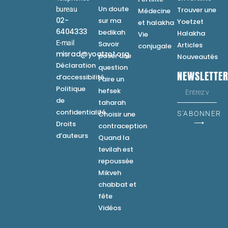
Un doute
bureau
Trouver une
Médecine
02-
sur ma
Yoetzet
et halakha
6404333
bedikah
Halakha
Vie
E-mail
Savoir
Articles
conjugale
misrad@yoatzot.org
poser une
Nouveautés
Déclaration
question
NEWSLETTE
d’accessibilité
Faire un
Politique
hefsek
de
taharah
confidentialité
Choisir une
S'ABONNER
⟶
Droits
contraception
d’auteurs
Quand la
tevilah est
repoussée
Mikveh
chabbat et
fête
Vidéos