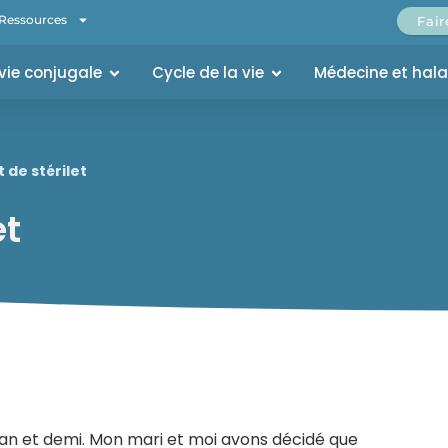
Ressources
Fai
 vie conjugale
Cycle de la vie
Médecine et hal
t de stérilet
et
un an et demi. Mon mari et moi avons décidé que