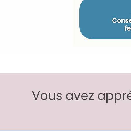
Conse
fe
Vous avez appréc