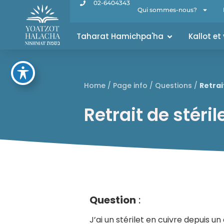
02-6404343
Qui sommes-nous?
Taharat Hamichpa'ha
Kallot et
Home
/
Page info
/
Questions
/
Retrai
Retrait de stéril
Question
:
J’ai un stérilet en cuivre depuis 