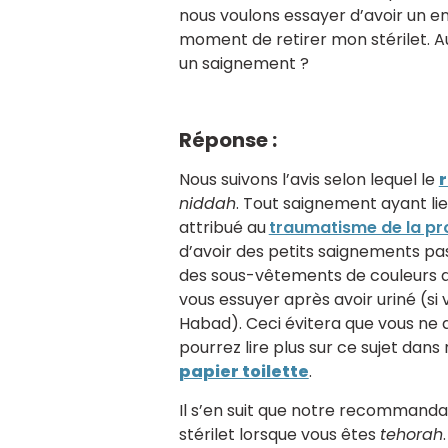
nous voulons essayer d’avoir un en
moment de retirer mon stérilet. Auss
un saignement ?
Réponse :
Nous suivons l’avis selon lequel le
r
niddah
. Tout saignement ayant lie
attribué au
traumatisme de la p
d’avoir des petits saignements p
des sous-vêtements de couleurs a
vous essuyer après avoir uriné (s
Habad). Ceci évitera que vous ne
pourrez lire plus sur ce sujet dans 
papier toilette
.
Il s’en suit que notre recommanda
stérilet lorsque vous êtes
tehorah