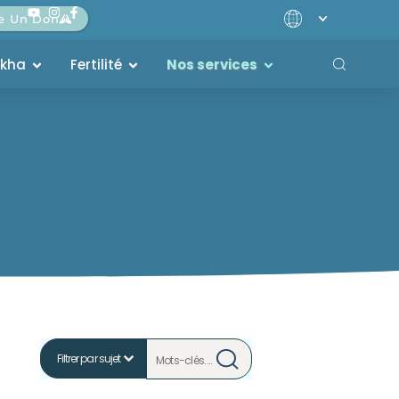
re Un Don
akha
Fertilité
Nos services