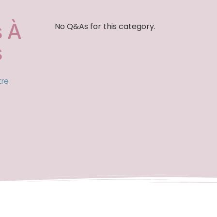
 À
No Q&As for this category.
s
tre