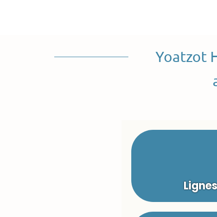
Yoatzot 
Ligne