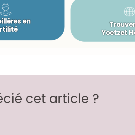
illères en
Trouver
rtilité
Yoetzet 
ié cet article ?