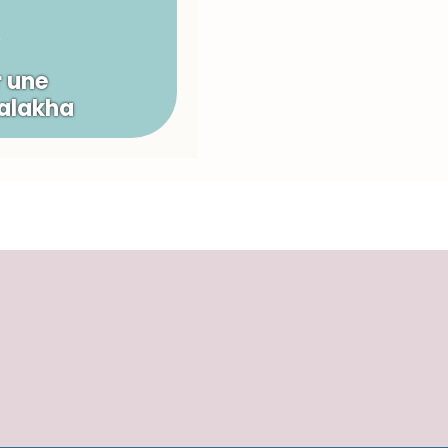
 une
Halakha