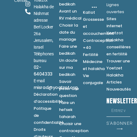
Center
...
bedikah
Lignes
Halakha de
Avant un
ouvertes
Kallot
Nishmat
RV médical
Sites
Grossesse
adresse
Choisir la
internet
et
Berl Locker
date du
Yoatzot
accouchement
26a
mariage
Halakha
Contraception
Jerusalem,
Faire une
conseillères
Israel
+40
bedikah
en fertilité
Téléphones
Fertilité
Un doute
bureau
Trouver une
Médecine
02-
sur ma
Yoetzet
et halakha
6404333
bedikah
Halakha
Vie
E-mail
Savoir
Articles
conjugale
misrad@yoatzot.org
poser une
Nouveautés
Déclaration
question
NEWSLETTE
d’accessibilité
Faire un
Politique
hefsek
de
taharah
confidentialité
Choisir une
S'ABONNER
⟶
Droits
contraception
d’auteurs