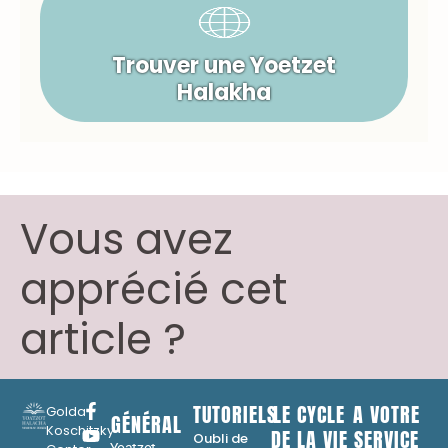
Trouver une Yoetzet
Halakha
Vous avez
apprécié cet
article ?
TUTORIELS
LE CYCLE
A VOTRE
Golda
GÉNÉRAL
Koschitzky
DE LA VIE
SERVICE
Oubli de
Yoatzot