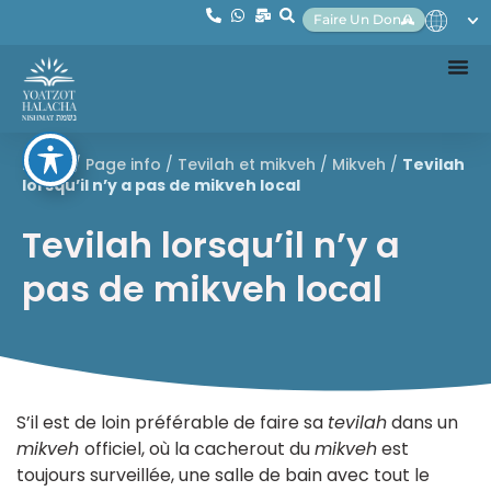
Faire Un Don
Home
/
Page info
/
Tevilah et mikveh
/
Mikveh
/
Tevilah
lorsqu’il n’y a pas de mikveh local
Tevilah lorsqu’il n’y a
pas de mikveh local
S’il est de loin préférable de faire sa
tevilah
dans un
mikveh
officiel, où la cacherout du
mikveh
est
toujours surveillée, une salle de bain avec tout le