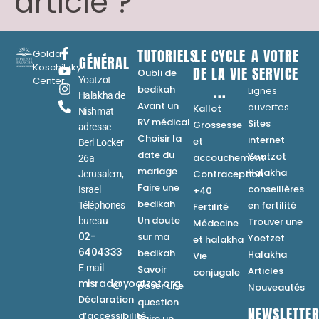
article ?
TUTORIELS
LE CYCLE
A VOTRE
Golda
GÉNÉRAL
Koschitzky
DE LA VIE
SERVICE
Oubli de
Center
Yoatzot
...
bedikah
Lignes
Halakha de
Avant un
ouvertes
Kallot
Nishmat
RV médical
Sites
Grossesse
adresse
Choisir la
internet
et
Berl Locker
date du
Yoatzot
accouchement
26a
mariage
Halakha
Contraception
Jerusalem,
Faire une
conseillères
Israel
+40
bedikah
en fertilité
Téléphones
Fertilité
Un doute
bureau
Trouver une
Médecine
02-
sur ma
Yoetzet
et halakha
6404333
bedikah
Halakha
Vie
E-mail
Savoir
Articles
conjugale
misrad@yoatzot.org
poser une
Nouveautés
Déclaration
question
NEWSLETTE
d’accessibilité
Faire un