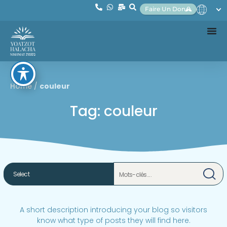
Faire Un Don
Home
/
couleur
Tag: couleur
A short description introducing your blog so visitors
know what type of posts they will find here.