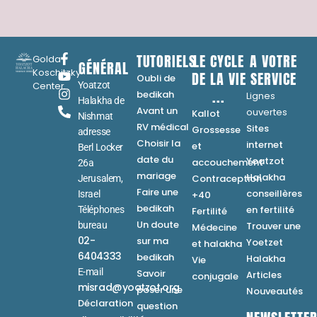
TUTORIELS
LE CYCLE
A VOTRE
Golda
GÉNÉRAL
Koschitzky
DE LA VIE
SERVICE
Oubli de
Center
Yoatzot
...
bedikah
Lignes
Halakha de
Avant un
ouvertes
Kallot
Nishmat
RV médical
Sites
Grossesse
adresse
Choisir la
internet
et
Berl Locker
date du
Yoatzot
accouchement
26a
mariage
Halakha
Contraception
Jerusalem,
Faire une
conseillères
Israel
+40
bedikah
en fertilité
Téléphones
Fertilité
Un doute
bureau
Trouver une
Médecine
02-
sur ma
Yoetzet
et halakha
6404333
bedikah
Halakha
Vie
E-mail
Savoir
Articles
conjugale
misrad@yoatzot.org
poser une
Nouveautés
Déclaration
question