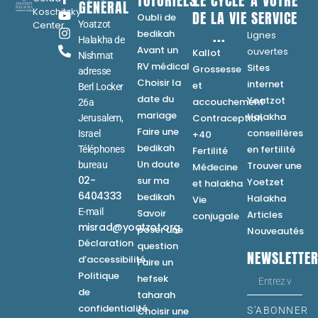
TUTORIELS
LE CYCLE
A VOTRE
GÉNÉRAL
Koschitzky
DE LA VIE
SERVICE
Oubli de
Center
Yoatzot
...
bedikah
Lignes
Halakha de
Avant un
ouvertes
Kallot
Nishmat
RV médical
Sites
Grossesse
adresse
Choisir la
internet
et
Berl Locker
date du
Yoatzot
accouchement
26a
mariage
Halakha
Contraception
Jerusalem,
Faire une
conseillères
Israel
+40
bedikah
en fertilité
Téléphones
Fertilité
Un doute
bureau
Trouver une
Médecine
02-
sur ma
Yoetzet
et halakha
6404333
bedikah
Halakha
Vie
E-mail
Savoir
Articles
conjugale
misrad@yoatzot.org
poser une
Nouveautés
Déclaration
question
NEWSLETTE
d’accessibilité
Faire un
Politique
hefsek
de
taharah
confidentialité
Choisir une
S'ABONNER