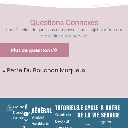
Questions Connexes
posées sur
Une sélection de questions et réponses sur le sujet
notre site via le service
Plus de questions
» Perte Du Bouchon Muqueux
TUTORIELS
LE CYCLE
A VOTRE
Golda
GÉNÉRAL
Koschitzky
DE LA VIE
SERVICE
Oubli de
Center
Yoatzot
...
bedikah
Lignes
Halakha de
Avant un