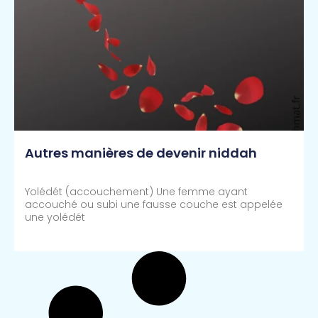
Autres manières de devenir niddah
Yolédét (accouchement) Une femme ayant
accouché ou subi une fausse couche est appelée
une yolédét
Lire Plus >>