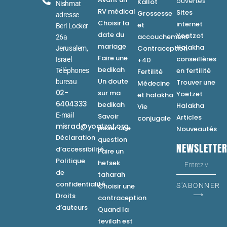
ouvertes
Kallot
Nishmat
RV médical
Sites
Grossesse
adresse
Choisir la
internet
et
Berl Locker
date du
Yoatzot
accouchement
26a
mariage
Halakha
Contraception
Jerusalem,
Faire une
conseillères
Israel
+40
bedikah
en fertilité
Téléphones
Fertilité
Un doute
bureau
Trouver une
Médecine
02-
sur ma
Yoetzet
et halakha
6404333
bedikah
Halakha
Vie
E-mail
Savoir
Articles
conjugale
misrad@yoatzot.org
poser une
Nouveautés
Déclaration
question
NEWSLETTE
d’accessibilité
Faire un
Politique
hefsek
de
taharah
confidentialité
Choisir une
S'ABONNER
⟶
Droits
contraception
d’auteurs
Quand la
tevilah est