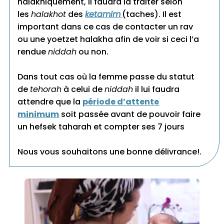
halakhiquement, il faudra la traiter selon
les
halakhot
des
ketamim
(taches). Il est
important dans ce cas de contacter un rav
ou une yoetzet halakha afin de voir si ceci l’a
rendue
niddah
ou non.
Dans tout cas où la femme passe du statut
de
tehorah
à celui de
niddah
il lui faudra
attendre que la
période d’attente
minimum
soit passée avant de pouvoir faire
un hefsek taharah et compter ses 7 jours
Nous vous souhaitons une bonne délivrance!.