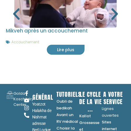
Mikveh après un accouchement
Accouchement
Lire plus
TUTORIELS
LE CYCLE
A VOTRE
Golda
GÉNÉRAL
Koschitzky
DE LA VIE
SERVICE
Oubli de
Center
Yoatzot
...
bedikah
Lignes
Halakha de
Avant un
ouvertes
Kallot
Nishmat
RV médical
Sites
Grossesse
adresse
Choisir la
internet
et
Berl Locker