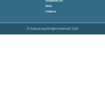
chabbat et
fête
Vidéos
© Yoatzot.org All rights reserved. 2026