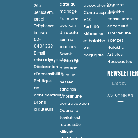
date du
Yoatzot
accouchement
26a
mariage
Halakha
Contraception
Jerusalem,
Faire une
conseillères
Israel
+40
bedikah
en fertilité
Téléphones
Fertilité
Un doute
bureau
Trouver une
Médecine
02-
sur ma
Yoetzet
et halakha
6404333
bedikah
Halakha
Vie
E-mail
Savoir
Articles
conjugale
misrad@yoatzot.org
poser une
Nouveautés
Déclaration
question
NEWSLETTE
d’accessibilité
Faire un
Politique
hefsek
de
taharah
confidentialité
Choisir une
S'ABONNER
⟶
Droits
contraception
d’auteurs
Quand la
tevilah est
repoussée
Mikveh