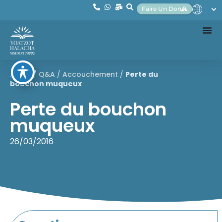
Faire Un Don
Home
/
Q&A
/
Accouchement
/
Perte du
bouchon muqueux
Perte du bouchon
muqueux
26/03/2016