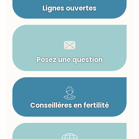
Complications durant les chiv’ah
neki’im
Parfois les choses ne se passent pas comme prévu
durant les chiv’ah neki’im. Voici quelques
Lire Plus >>