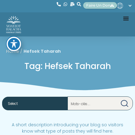
Faire Un Don
Home
/
Hefsek Taharah
Tag: Hefsek Taharah
A short description introducing your blog so visitors
know what type of posts they will find here.