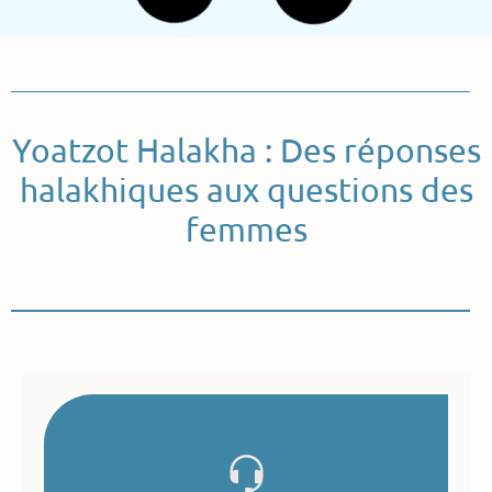
Chabbat et Yom Tov
Que faire si la nuit du mikveh tombe un Chabbat,
Motsae Chabbat ou Yom Tov
Lire Plus >>