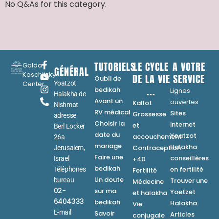
No Q&As for this category.
TUTORIELS
LE CYCLE
A VOTRE
Golda
GÉNÉRAL
Koschitzky
DE LA VIE
SERVICE
Oubli de
Center
Yoatzot
...
bedikah
Lignes
Halakha de
Avant un
ouvertes
Kallot
Nishmat
RV médical
Sites
Grossesse
adresse
Choisir la
internet
et
Berl Locker
date du
Yoatzot
accouchement
26a
mariage
Halakha
Contraception
Jerusalem,
Faire une
conseillères
Israel
+40
bedikah
en fertilité
Téléphones
Fertilité
Un doute
bureau
Trouver une
Médecine
02-
sur ma
Yoetzet
et halakha
6404333
bedikah
Halakha
Vie
E-mail
Savoir
Articles
conjugale