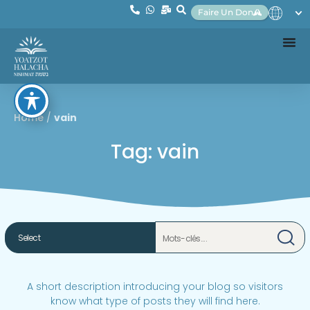
Faire Un Don
Home
/
vain
Tag: vain
A short description introducing your blog so visitors
know what type of posts they will find here.