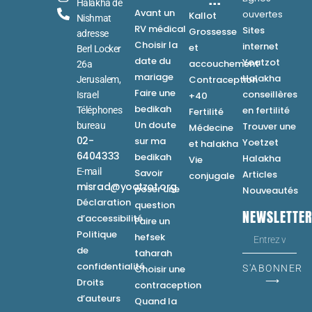
Halakha de
Avant un
ouvertes
Kallot
Nishmat
RV médical
Sites
Grossesse
adresse
Choisir la
internet
et
Berl Locker
date du
Yoatzot
accouchement
26a
mariage
Halakha
Contraception
Jerusalem,
Faire une
conseillères
Israel
+40
bedikah
en fertilité
Téléphones
Fertilité
Un doute
bureau
Trouver une
Médecine
02-
sur ma
Yoetzet
et halakha
6404333
bedikah
Halakha
Vie
E-mail
Savoir
Articles
conjugale
misrad@yoatzot.org
poser une
Nouveautés
Déclaration
question
NEWSLETTE
d’accessibilité
Faire un
Politique
hefsek
de
taharah
confidentialité
Choisir une
S'ABONNER
⟶
Droits
contraception
d’auteurs
Quand la