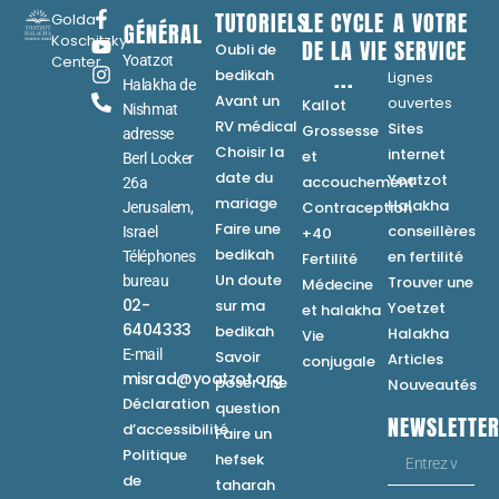
TUTORIELS
LE CYCLE
A VOTRE
Golda
GÉNÉRAL
Koschitzky
DE LA VIE
SERVICE
Oubli de
Center
Yoatzot
...
bedikah
Lignes
Halakha de
Avant un
ouvertes
Kallot
Nishmat
RV médical
Sites
Grossesse
adresse
Choisir la
internet
et
Berl Locker
date du
Yoatzot
accouchement
26a
mariage
Halakha
Contraception
Jerusalem,
Faire une
conseillères
Israel
+40
bedikah
en fertilité
Téléphones
Fertilité
Un doute
bureau
Trouver une
Médecine
02-
sur ma
Yoetzet
et halakha
6404333
bedikah
Halakha
Vie
E-mail
Savoir
Articles
conjugale
misrad@yoatzot.org
poser une
Nouveautés
Déclaration
question
NEWSLETTE
d’accessibilité
Faire un
Politique
hefsek
de
taharah