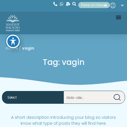
Faire Un Don
Home
/
vagin
Tag: vagin
A short description introducing your blog so visitors
know what type of posts they will find here.