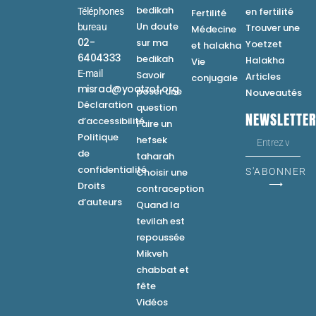
bedikah
en fertilité
Téléphones
Fertilité
Un doute
bureau
Trouver une
Médecine
02-
sur ma
Yoetzet
et halakha
6404333
bedikah
Halakha
Vie
E-mail
Savoir
Articles
conjugale
misrad@yoatzot.org
poser une
Nouveautés
Déclaration
question
NEWSLETTE
d’accessibilité
Faire un
Politique
hefsek
de
taharah
confidentialité
Choisir une
S'ABONNER
⟶
Droits
contraception
d’auteurs
Quand la
tevilah est
repoussée
Mikveh
chabbat et
fête
Vidéos