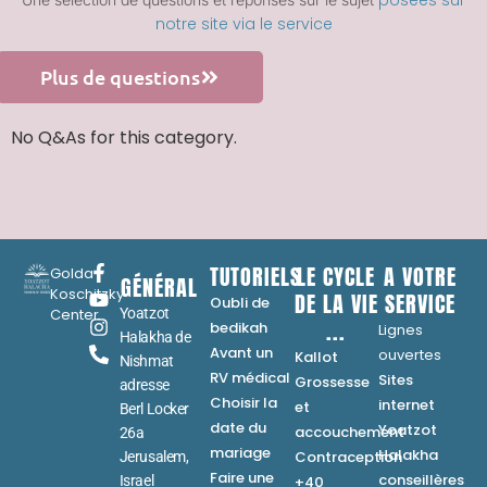
posées sur
notre site via le service
Plus de questions
No Q&As for this category.
TUTORIELS
LE CYCLE
A VOTRE
Golda
GÉNÉRAL
Koschitzky
DE LA VIE
SERVICE
Oubli de
Center
Yoatzot
...
bedikah
Lignes
Halakha de
Avant un
ouvertes
Kallot
Nishmat
RV médical
Sites
Grossesse
adresse
Choisir la
internet
et
Berl Locker
date du
Yoatzot
accouchement
26a
mariage
Halakha
Contraception
Jerusalem,
Faire une
conseillères
Israel
+40