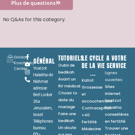
Plus de questions
No Q&As for this category.
TUTORIELS
LE CYCLE
A VOTRE
Golda
GÉNÉRAL
Koschitzky
DE LA VIE
SERVICE
Oubli de
Center
Yoatzot
...
bedikah
Lignes
Halakha de
Avant un
ouvertes
Kallot
Nishmat
RV médical
Sites
Grossesse
adresse
Choisir la
internet
et
Berl Locker
date du
Yoatzot
accouchement
26a
mariage
Halakha
Contraception
Jerusalem,
Faire une
conseillères
Israel
+40
bedikah
en fertilité
Téléphones
Fertilité
Un doute
bureau
Trouver une
Médecine
02-
sur ma