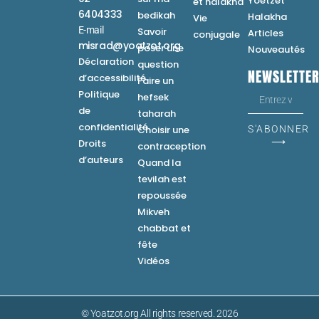
Yoetzet
et halakha
6404333
bedikah
Halakha
Vie
E-mail
Savoir
Articles
conjugale
misrad@yoatzot.org
poser une
Nouveautés
Déclaration
question
NEWSLETTE
d’accessibilité
Faire un
Politique
hefsek
de
taharah
confidentialité
Choisir une
S'ABONNER
⟶
Droits
contraception
d’auteurs
Quand la
tevilah est
repoussée
Mikveh
chabbat et
fête
Vidéos
© Yoatzot.org All rights reserved. 2026