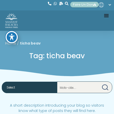
Faire Un Don
Home
/
ticha beav
Tag: ticha beav
A short description introducing your blog so visitors
know what type of posts they will find here.