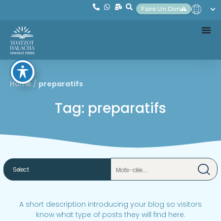
Faire Un Don
Home
/
preparatifs
Tag: preparatifs
A short description introducing your blog so visitors
know what type of posts they will find here.