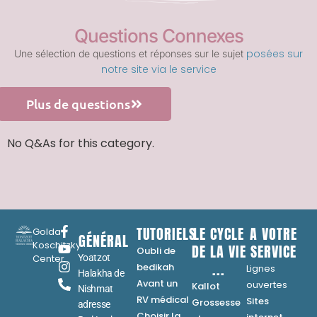
Questions Connexes
posées sur
Une sélection de questions et réponses sur le sujet
notre site via le service
Plus de questions
No Q&As for this category.
TUTORIELS
LE CYCLE
A VOTRE
Golda
GÉNÉRAL
Koschitzky
DE LA VIE
SERVICE
Oubli de
Center
Yoatzot
...
bedikah
Lignes
Halakha de
Avant un
ouvertes
Kallot
Nishmat
RV médical
Sites
Grossesse
adresse
Choisir la