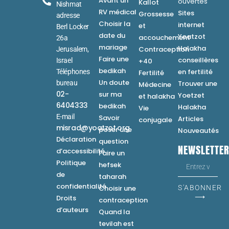
Avant un
ouvertes
Kallot
Nishmat
RV médical
Sites
Grossesse
adresse
Choisir la
internet
et
Berl Locker
date du
Yoatzot
accouchement
26a
mariage
Halakha
Contraception
Jerusalem,
Faire une
conseillères
Israel
+40
bedikah
en fertilité
Téléphones
Fertilité
Un doute
bureau
Trouver une
Médecine
02-
sur ma
Yoetzet
et halakha
6404333
bedikah
Halakha
Vie
E-mail
Savoir
Articles
conjugale
misrad@yoatzot.org
poser une
Nouveautés
Déclaration
question
NEWSLETTE
d’accessibilité
Faire un
Politique
hefsek
de
taharah
confidentialité
Choisir une
S'ABONNER
⟶
Droits
contraception
d’auteurs
Quand la
tevilah est