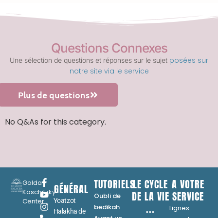
Questions Connexes
posées sur
Une sélection de questions et réponses sur le sujet
notre site via le service
Plus de questions
No Q&As for this category.
TUTORIELS
LE CYCLE
A VOTRE
Golda
GÉNÉRAL
Koschitzky
DE LA VIE
SERVICE
Oubli de
Center
Yoatzot
...
bedikah
Lignes
Halakha de