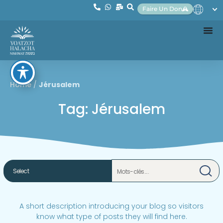
Faire Un Don
Home
/
Jérusalem
Tag: Jérusalem
A short description introducing your blog so visitors
know what type of posts they will find here.