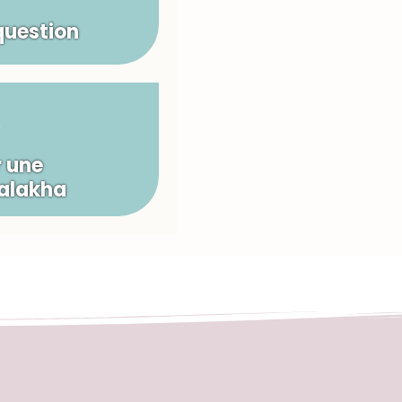
question
 une
Halakha