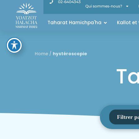
02-6404343
Qui sommes-nous?
Taharat Hamichpa'ha
Kallot et
Home
/
hystéroscopie
Ta