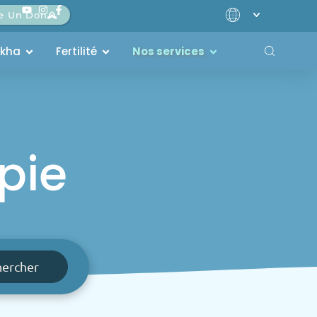
re Un Don
akha
Fertilité
Nos services
pie