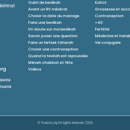
Oubli de bedikah
Kallot
Nishmat
Avant un RV médical
Grossesse et ac
Choisir la date du mariage
Contraception
Faire une bedikah
+40
Un doute sur ma bedikah
Fertilité
Savoir poser une question
Médecine et hala
Faire un hefsek taharah
Vie conjugale
Choisir une contraception
Quand la tevilah est repoussée
Mikveh chabbat et fête
org
Vidéos
bilité
tialité
© Yoatzot.org All rights reserved. 2026