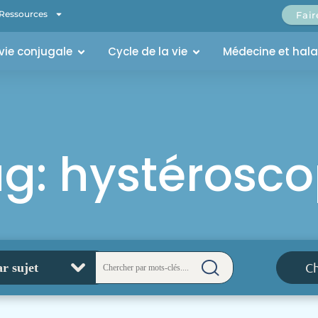
Ressources
Fai
 vie conjugale
Cycle de la vie
Médecine et hal
g: hystérosco