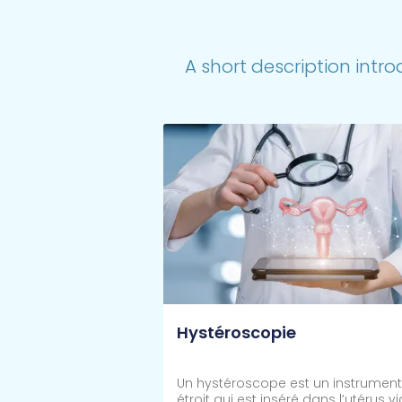
A short description intro
Hystéroscopie
Un hystéroscope est un instrument
étroit qui est inséré dans l’utérus vi