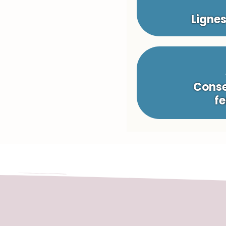
Ligne
Conse
fe