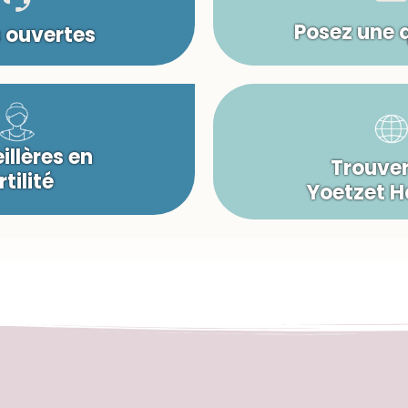
Posez une 
s ouvertes
illères en
Trouver
rtilité
Yoetzet 