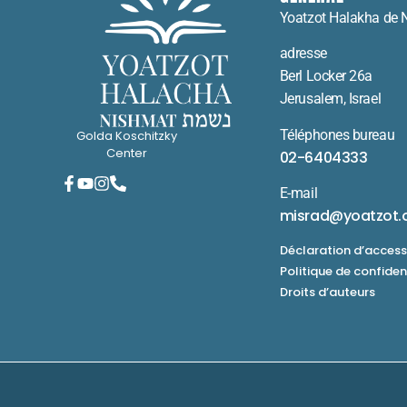
Yoatzot Halakha de 
adresse
Berl Locker 26a
Jerusalem, Israel
Téléphones bureau
Golda Koschitzky
Center
02-6404333
E-mail
misrad@yoatzot.
Déclaration d’accessi
Politique de confiden
Droits d’auteurs