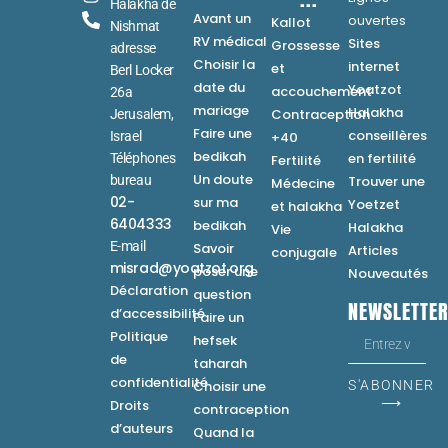
Halakha de
Avant un
ouvertes
Kallot
Nishmat
RV médical
Sites
Grossesse
adresse
Choisir la
internet
et
Berl Locker
date du
Yoatzot
accouchement
26a
mariage
Halakha
Contraception
Jerusalem,
Faire une
conseillères
Israel
+40
bedikah
en fertilité
Téléphones
Fertilité
Un doute
bureau
Trouver une
Médecine
02-
sur ma
Yoetzet
et halakha
6404333
bedikah
Halakha
Vie
E-mail
Savoir
Articles
conjugale
misrad@yoatzot.org
poser une
Nouveautés
Déclaration
question
NEWSLETTE
d’accessibilité
Faire un
Politique
hefsek
de
taharah
confidentialité
Choisir une
S'ABONNER
⟶
Droits
contraception
d’auteurs
Quand la