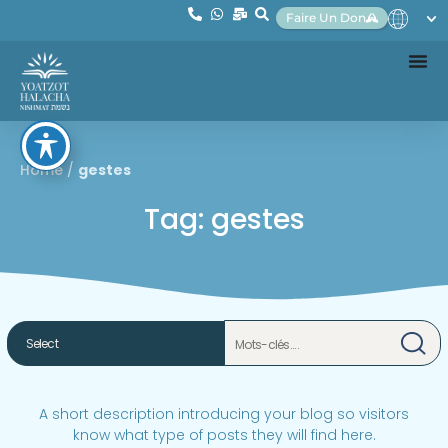
Faire Un Don
Home
/
gestes
Tag: gestes
A short description introducing your blog so visitors
know what type of posts they will find here.