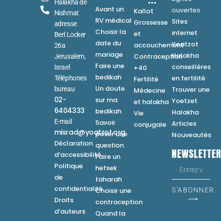
Halakha de
Avant un
ouvertes
Kallot
Nishmat
RV médical
Sites
Grossesse
adresse
Choisir la
internet
et
Berl Locker
date du
Yoatzot
accouchement
26a
mariage
Halakha
Contraception
Jerusalem,
Faire une
conseillères
Israel
+40
bedikah
en fertilité
Téléphones
Fertilité
Un doute
bureau
Trouver une
Médecine
02-
sur ma
Yoetzet
et halakha
6404333
bedikah
Halakha
Vie
E-mail
Savoir
Articles
conjugale
misrad@yoatzot.org
poser une
Nouveautés
Déclaration
question
NEWSLETTE
d’accessibilité
Faire un
Politique
hefsek
de
taharah
confidentialité
Choisir une
S'ABONNER
⟶
Droits
contraception
d’auteurs
Quand la