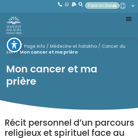
Faire Un Don
Home
/
Page info
/
Médecine et halakha
/
Cancer du
sein
/
Mon cancer et ma prière
Mon cancer et ma
prière
Récit personnel d’un parcours
religieux et spirituel face au