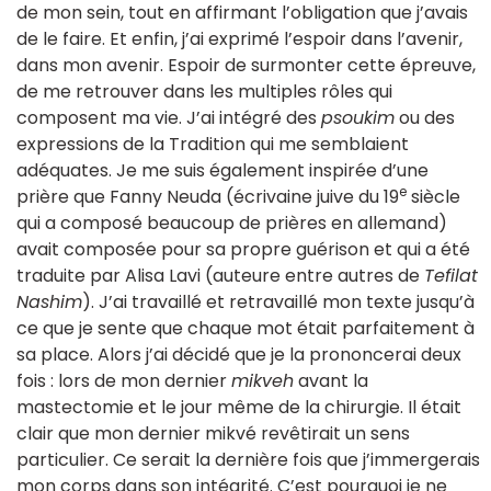
de mon sein, tout en affirmant l’obligation que j’avais
de le faire. Et enfin, j’ai exprimé l’espoir dans l’avenir,
dans mon avenir. Espoir de surmonter cette épreuve,
de me retrouver dans les multiples rôles qui
composent ma vie. J’ai intégré des
psoukim
ou des
expressions de la Tradition qui me semblaient
adéquates. Je me suis également inspirée d’une
e
prière que Fanny Neuda (écrivaine juive du 19
siècle
qui a composé beaucoup de prières en allemand)
avait composée pour sa propre guérison et qui a été
traduite par Alisa Lavi (auteure entre autres de
Tefilat
Nashim
). J’ai travaillé et retravaillé mon texte jusqu’à
ce que je sente que chaque mot était parfaitement à
sa place. Alors j’ai décidé que je la prononcerai deux
fois : lors de mon dernier
mikveh
avant la
mastectomie et le jour même de la chirurgie. Il était
clair que mon dernier mikvé revêtirait un sens
particulier. Ce serait la dernière fois que j’immergerais
mon corps dans son intégrité. C’est pourquoi je ne