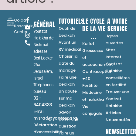
TUTORIELS
LE CYCLE
A VOTRE
Golda
GÉNÉRAL
Koschitzky
DE LA VIE
SERVICE
Oubli de
Center
Yoatzot
...
bedikah
Lignes
Halakha de
Avant un
ouvertes
Kallot
Nishmat
RV médical
Sites
Grossesse
adresse
Choisir la
internet
et
Berl Locker
date du
Yoatzot
accouchement
26a
mariage
Halakha
Contraception
Jerusalem,
Faire une
conseillères
Israel
+40
bedikah
en fertilité
Téléphones
Fertilité
Un doute
bureau
Trouver une
Médecine
02-
sur ma
Yoetzet
et halakha
6404333
bedikah
Halakha
Vie
E-mail
Savoir
Articles
conjugale
misrad@yoatzot.org
poser une
Nouveautés
Déclaration
question
NEWSLETTE
d’accessibilité
Faire un