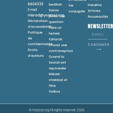
6404333
bedikah
Halakha
Vie
E-mail
Savoir
Articles
conjugale
misrad@yoatzot.org
poser une
Nouveautés
Déclaration
question
NEWSLETTE
d’accessibilité
Faire un
Politique
hefsek
de
taharah
confidentialité
Choisir une
S'ABONNER
⟶
Droits
contraception
d’auteurs
Quand la
tevilah est
repoussée
Mikveh
chabbat et
fête
Vidéos
© Yoatzot.org All rights reserved. 2026