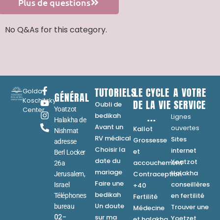
Plus de questions
No Q&As for this category.
TUTORIELS
LE CYCLE
A VOTRE
Golda
GÉNÉRAL
Koschitzky
DE LA VIE
SERVICE
Oubli de
Center
Yoatzot
...
bedikah
Lignes
Halakha de
Avant un
ouvertes
Kallot
Nishmat
RV médical
Sites
Grossesse
adresse
Choisir la
internet
et
Berl Locker
date du
Yoatzot
accouchement
26a
mariage
Halakha
Contraception
Jerusalem,
Faire une
conseillères
Israel
+40
bedikah
en fertilité
Téléphones
Fertilité
Un doute
bureau
Trouver une
Médecine
02-
sur ma
Yoetzet
et halakha