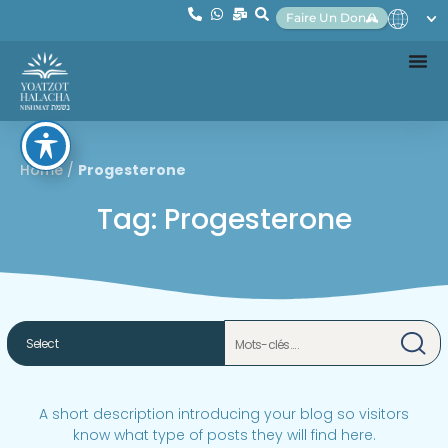
Faire Un Don
Home
/
Progesterone
Tag: Progesterone
A short description introducing your blog so visitors
know what type of posts they will find here.