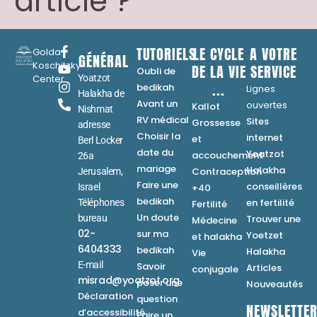
article ?
TUTORIELS
LE CYCLE
A VOTRE
Golda
GÉNÉRAL
Koschitzky
DE LA VIE
SERVICE
Oubli de
Center
Yoatzot
...
bedikah
Lignes
Halakha de
Avant un
ouvertes
Kallot
Nishmat
RV médical
Sites
Grossesse
adresse
Choisir la
internet
et
Berl Locker
date du
Yoatzot
accouchement
26a
mariage
Halakha
Contraception
Jerusalem,
Faire une
conseillères
Israel
+40
bedikah
en fertilité
Téléphones
Fertilité
Un doute
bureau
Trouver une
Médecine
02-
sur ma
Yoetzet
et halakha
6404333
bedikah
Halakha
Vie
E-mail
Savoir
Articles
conjugale
misrad@yoatzot.org
poser une
Nouveautés
Déclaration
question
NEWSLETTE
d’accessibilité
Faire un