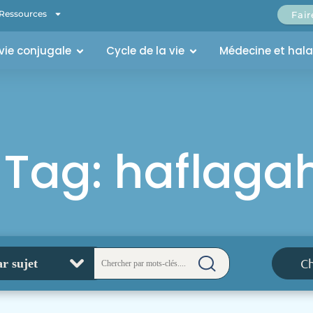
Ressources
Fai
 vie conjugale
Cycle de la vie
Médecine et hal
Tag: haflaga