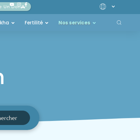
re Un Don
akha
Fertilité
Nos services
h