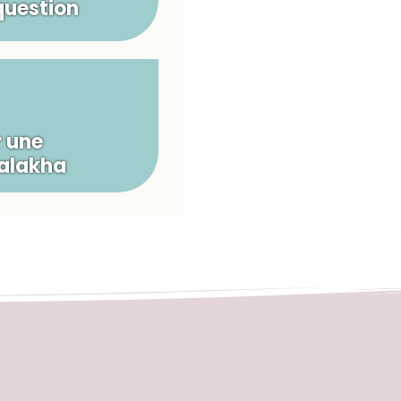
question
 une
Halakha