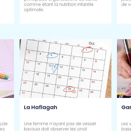
comme étant la nutrition infantile
de v
optimale.
Lire Plus >>
Lire 
La Haflagah
Gar
ycle
Une femme n’ayant pas de vesset
Les 
urs
kavoua doit observer les onot
base