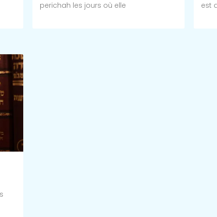
perichah les jours où elle
est 
Lire Plus >>
Lire 
s