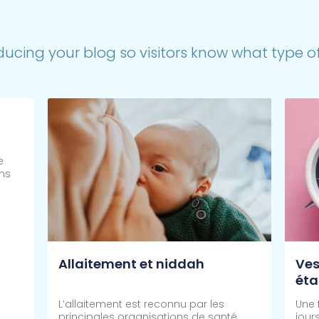
ducing your blog so visitors know what type of 
e
ns
Allaitement et niddah
Ves
éta
cal
L’allaitement est reconnu par les
Une 
principales organisations de santé
jour