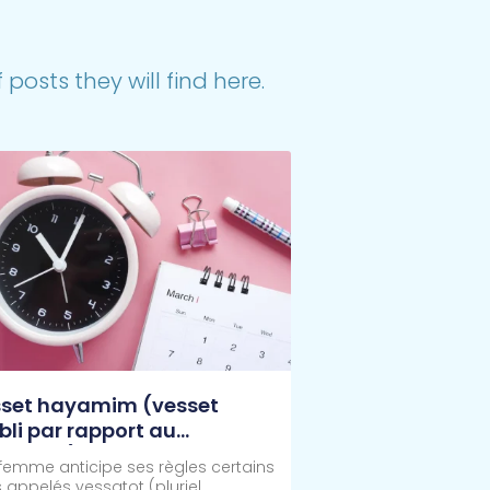
posts they will find here.
set hayamim (vesset
bli par rapport au
endrier)
femme anticipe ses règles certains
s appelés vessatot (pluriel