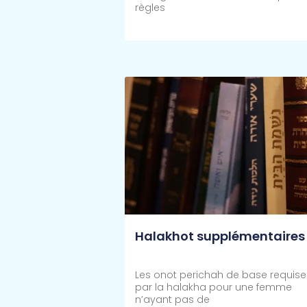
règles
Lire Plus >>
Halakhot supplémentaires
Les onot perichah de base requise
par la halakha pour une femme
n’ayant pas de