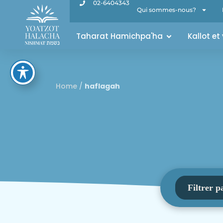
02-6404343
Qui sommes-nous?
Taharat Hamichpa'ha
Kallot et
Home
/
haflagah