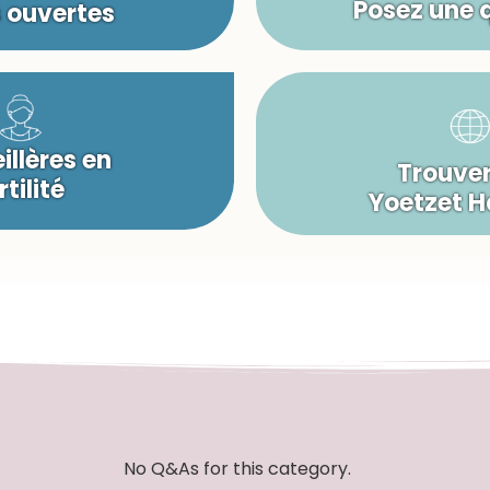
Posez une 
s ouvertes
illères en
Trouver
rtilité
Yoetzet 
No Q&As for this category.