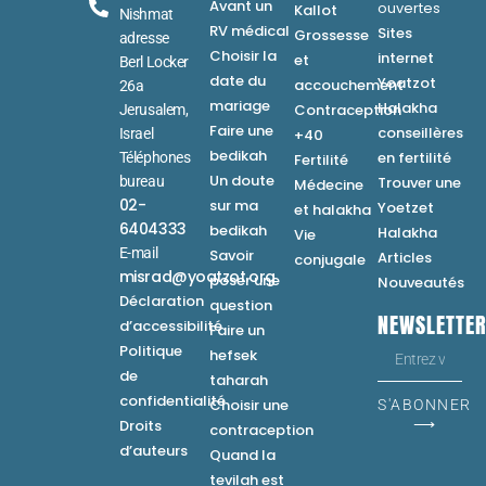
Avant un
ouvertes
Kallot
Nishmat
RV médical
Sites
Grossesse
adresse
Choisir la
internet
et
Berl Locker
date du
Yoatzot
accouchement
26a
mariage
Halakha
Contraception
Jerusalem,
Faire une
conseillères
Israel
+40
bedikah
en fertilité
Téléphones
Fertilité
Un doute
bureau
Trouver une
Médecine
02-
sur ma
Yoetzet
et halakha
6404333
bedikah
Halakha
Vie
E-mail
Savoir
Articles
conjugale
misrad@yoatzot.org
poser une
Nouveautés
Déclaration
question
NEWSLETTE
d’accessibilité
Faire un
Politique
hefsek
de
taharah
confidentialité
Choisir une
S'ABONNER
⟶
Droits
contraception
d’auteurs
Quand la
tevilah est