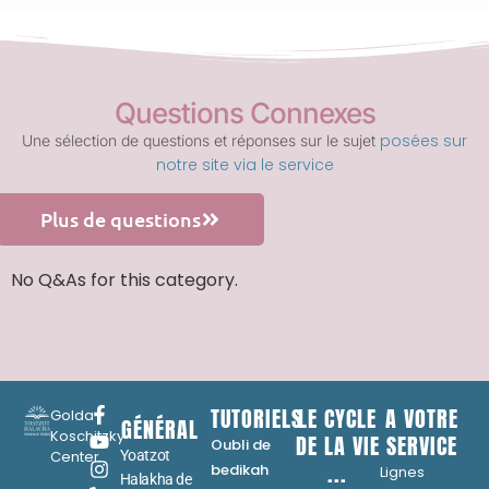
Questions Connexes
posées sur
Une sélection de questions et réponses sur le sujet
notre site via le service
Plus de questions
No Q&As for this category.
TUTORIELS
LE CYCLE
A VOTRE
Golda
GÉNÉRAL
Koschitzky
DE LA VIE
SERVICE
Oubli de
Center
Yoatzot
...
bedikah
Lignes
Halakha de