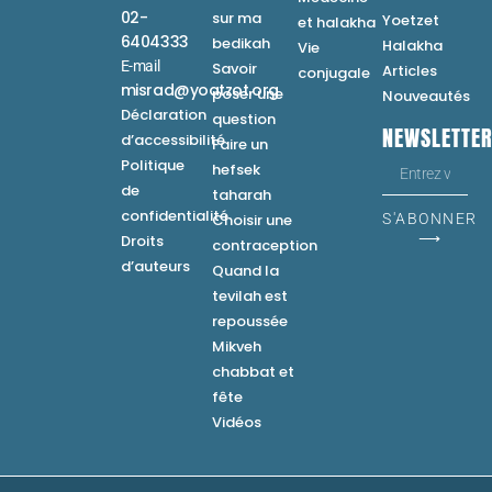
02-
sur ma
Yoetzet
et halakha
6404333
bedikah
Halakha
Vie
E-mail
Savoir
Articles
conjugale
misrad@yoatzot.org
poser une
Nouveautés
Déclaration
question
NEWSLETTE
d’accessibilité
Faire un
Politique
hefsek
de
taharah
confidentialité
Choisir une
S'ABONNER
⟶
Droits
contraception
d’auteurs
Quand la
tevilah est
repoussée
Mikveh
chabbat et
fête
Vidéos