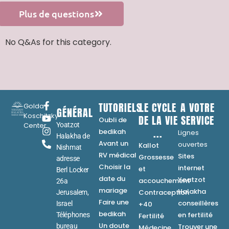
Plus de questions
No Q&As for this category.
TUTORIELS
LE CYCLE
A VOTRE
Golda
GÉNÉRAL
Koschitzky
DE LA VIE
SERVICE
Oubli de
Center
Yoatzot
...
bedikah
Lignes
Halakha de
Avant un
ouvertes
Kallot
Nishmat
RV médical
Sites
Grossesse
adresse
Choisir la
internet
et
Berl Locker
date du
Yoatzot
accouchement
26a
mariage
Halakha
Contraception
Jerusalem,
Faire une
conseillères
Israel
+40
bedikah
en fertilité
Téléphones
Fertilité
Un doute
bureau
Trouver une
Médecine