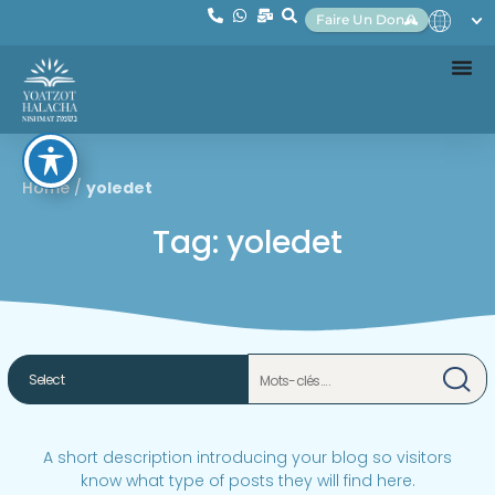
Faire Un Don
Home
/
yoledet
Tag: yoledet
A short description introducing your blog so visitors
know what type of posts they will find here.