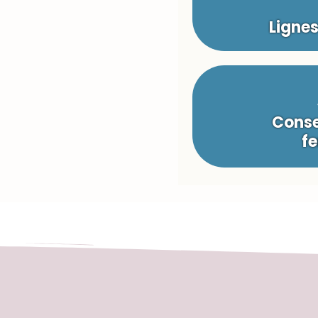
Ligne
Conse
fe