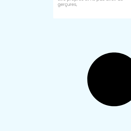
gerçures,
Lire Plus >>