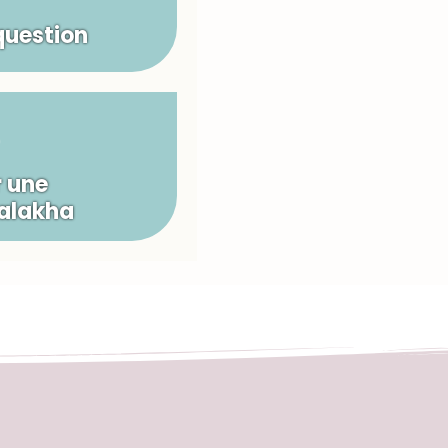
question
 une
Halakha