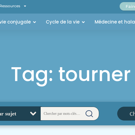
Ressources
Fai
 vie conjugale
Cycle de la vie
Médecine et hal
Tag: tourner