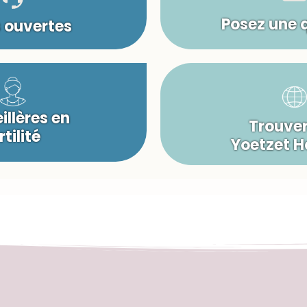
Posez une 
s ouvertes
illères en
Trouver
rtilité
Yoetzet 