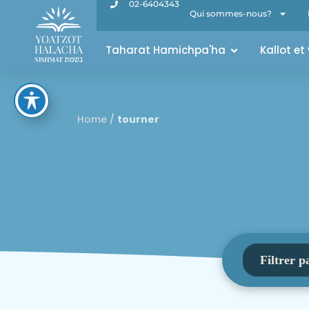
02-6404343
Qui sommes-nous?
Taharat Hamichpa'ha
Kallot et
Home
/
tourner