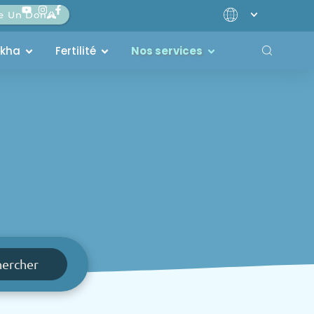
re Un Don
akha
Fertilité
Nos services