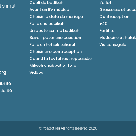
Oubli de bedikah
Kallot
Nishmat
Avant un RV médical
Grossesse et ac
Choisir la date du mariage
Contraception
Faire une bedikah
+40
Un doute sur ma bedikah
Fertilité
Savoir poser une question
Médecine et hala
Faire un hefsek taharah
Vie conjugale
Choisir une contraception
Quand la tevilah est repoussée
Mikveh chabbat et fête
org
Vidéos
bilité
tialité
© Yoatzot.org All rights reserved. 2026