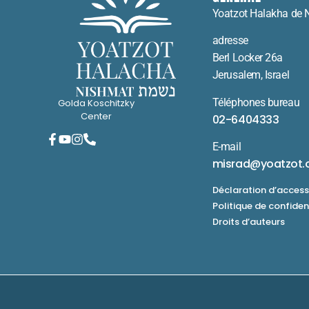
Yoatzot Halakha de 
adresse
Berl Locker 26a
Jerusalem, Israel
Téléphones bureau
Golda Koschitzky
Center
02-6404333
E-mail
misrad@yoatzot.
Déclaration d’accessi
Politique de confiden
Droits d’auteurs