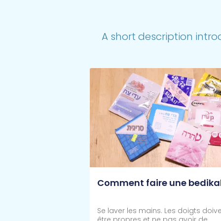
A short description intro
Comment faire une bedika
Se laver les mains. Les doigts doiv
être propres et ne pas avoir de