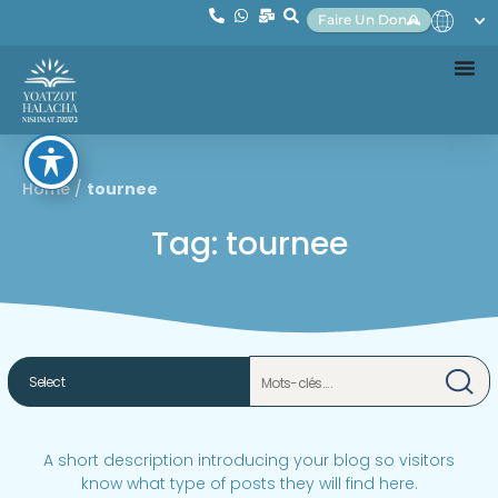
Faire Un Don
Home
/
tournee
Tag: tournee
A short description introducing your blog so visitors
know what type of posts they will find here.