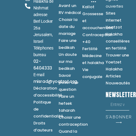
Halakha de
Avant un
ouvertes
Kallot
Nishmat
RV médical
Sites
Grossesse
adresse
Choisir la
internet
et
Berl Locker
date du
Yoatzot
accouchement
26a
mariage
Halakha
Contraception
Jerusalem,
Faire une
conseillères
Israel
+40
bedikah
en fertilité
Téléphones
Fertilité
Un doute
bureau
Trouver une
Médecine
02-
sur ma
Yoetzet
et halakha
6404333
bedikah
Halakha
Vie
E-mail
Savoir
Articles
conjugale
misrad@yoatzot.org
poser une
Nouveautés
Déclaration
question
NEWSLETTE
d’accessibilité
Faire un
Politique
hefsek
de
taharah
confidentialité
Choisir une
S'ABONNER
⟶
Droits
contraception
d’auteurs
Quand la