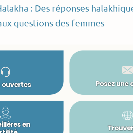
Halakha : Des réponses halakhiqu
aux questions des femmes
Posez une 
s ouvertes
illères en
Trouver
rtilité