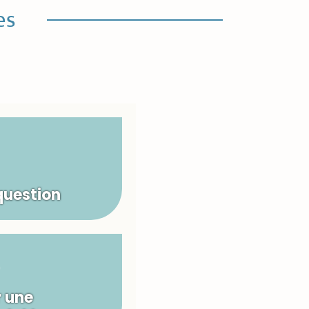
es
question
 une