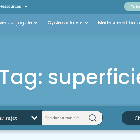
Ressources
Fai
 vie conjugale
Cycle de la vie
Médecine et hal
Tag: superfici