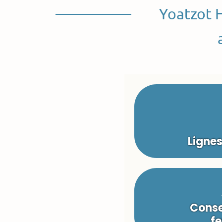
Yoatzot 
Ligne
Conse
fe