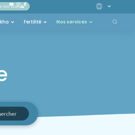
re Un Don
akha
Fertilité
Nos services
e