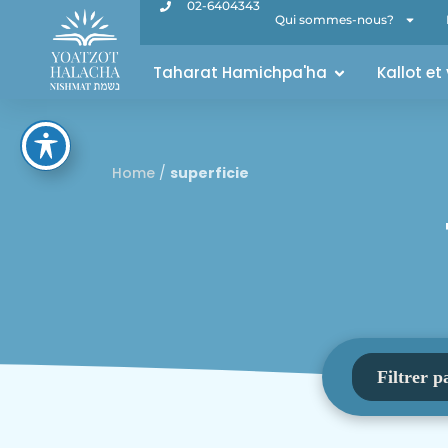
02-6404343
Qui sommes-nous?
Taharat Hamichpa'ha
Kallot et
Home
/
superficie