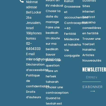
Avant un
ouvertes
Kallot
Nishmat
RV médical
Sites
Grossesse
adresse
Choisir la
internet
et
Berl Locker
date du
Yoatzot
accouchement
26a
mariage
Halakha
Contraception
Jerusalem,
Faire une
conseillères
Israel
+40
bedikah
en fertilité
Téléphones
Fertilité
Un doute
bureau
Trouver une
Médecine
02-
sur ma
Yoetzet
et halakha
6404333
bedikah
Halakha
Vie
E-mail
Savoir
Articles
conjugale
misrad@yoatzot.org
poser une
Nouveautés
Déclaration
question
NEWSLETTE
d’accessibilité
Faire un
Politique
hefsek
de
taharah
confidentialité
Choisir une
S'ABONNER
⟶
Droits
contraception
d’auteurs
Quand la
tevilah est