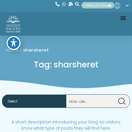
Faire Un Don
Home
/
sharsheret
Tag: sharsheret
A short description introducing your blog so visitors
know what type of posts they will find here.