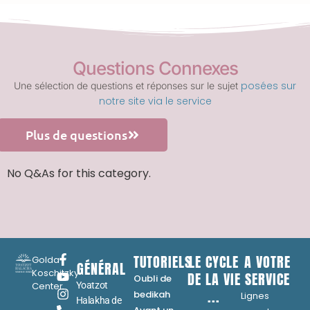
Questions Connexes
posées sur
Une sélection de questions et réponses sur le sujet
notre site via le service
Plus de questions
No Q&As for this category.
TUTORIELS
LE CYCLE
A VOTRE
Golda
GÉNÉRAL
Koschitzky
DE LA VIE
SERVICE
Oubli de
Center
Yoatzot
...
bedikah
Lignes
Halakha de